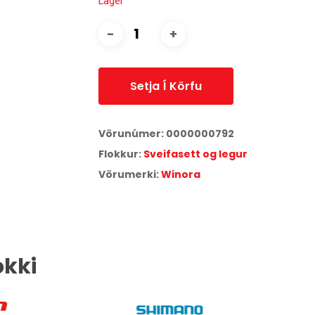
Lager
Setja Í Körfu
Vörunúmer:
0000000792
Flokkur:
Sveifasett og legur
Vörumerki:
Winora
okki