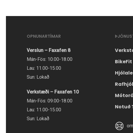
OPNUNARTÍMAR
ÞJÓNUS
Verkst
Verslun – Faxafen 8
Mán-Fös: 10.00-18.00
BikeFit
Lau: 11.00-15.00
Hjólal
Sun: Lokað
Rafhjó
Verkstæði – Faxafen 10
Mótor
Mán-Fös: 09.00-18.00
Notuð 
Lau: 11.00-15.00
Sun: Lokað
or