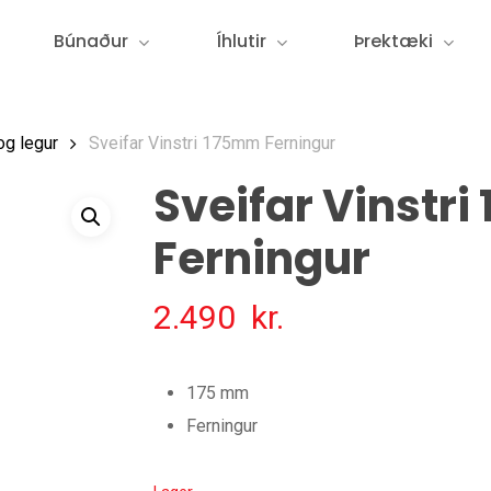
Búnaður
Íhlutir
Þrektæki
og legur
Sveifar Vinstri 175mm Ferningur
Sveifar Vinstr
Ferningur
2.490
kr.
175 mm
Ferningur