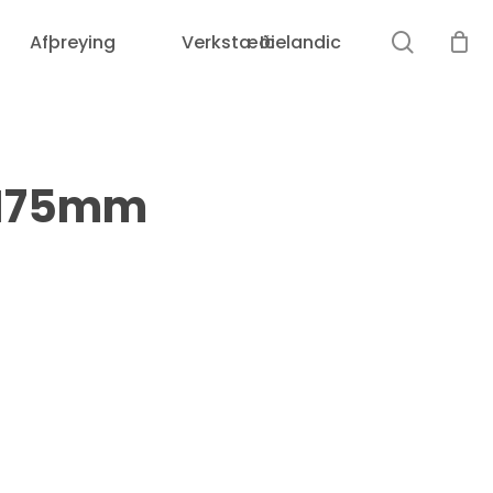
leit
Afþreying
Verkstæði
Icelandic
Karfan þín er tóm.
i 175mm
Loka
leit