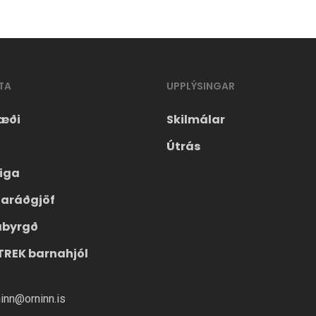
TA
UPPLÝSINGAR
æði
Skilmálar
Útrás
eiga
laráðgjöf
ábyrgð
TREK barnahjól
ninn@orninn.is