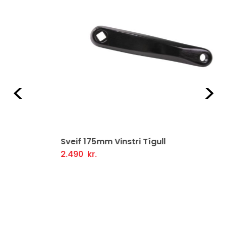
Fyrri
Næ
Sveif 175mm Vinstri Tígull
2.490
kr.
Setja Í Körfu