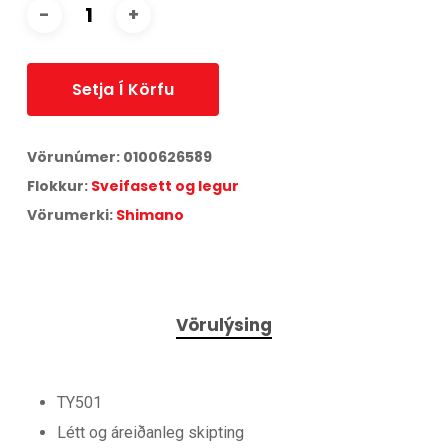
Setja Í Körfu
Vörunúmer:
0100626589
Flokkur:
Sveifasett og legur
Vörumerki:
Shimano
Vörulýsing
TY501
Létt og áreiðanleg skipting