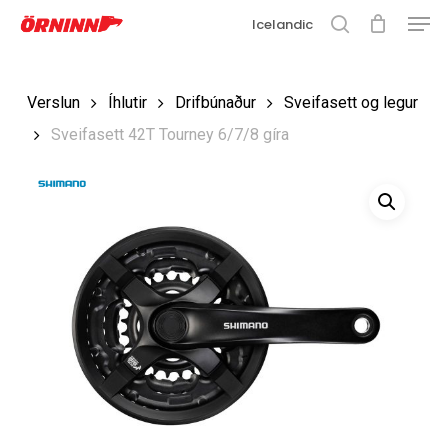
Matse
Fara
Icelandic
í
leit
Loka
aðalefni
valmyn
Loka
Verslun
Íhlutir
Drifbúnaður
Sveifasett og legur
leit
Sveifasett 42T Tourney 6/7/8 gíra