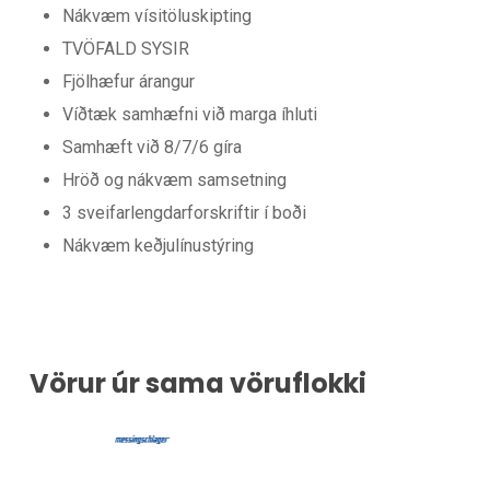
Nákvæm vísitöluskipting
TVÖFALD SYSIR
Fjölhæfur árangur
Víðtæk samhæfni við marga íhluti
Samhæft við 8/7/6 gíra
Hröð og nákvæm samsetning
3 sveifarlengdarforskriftir í boði
Nákvæm keðjulínustýring
Vörur úr sama vöruflokki