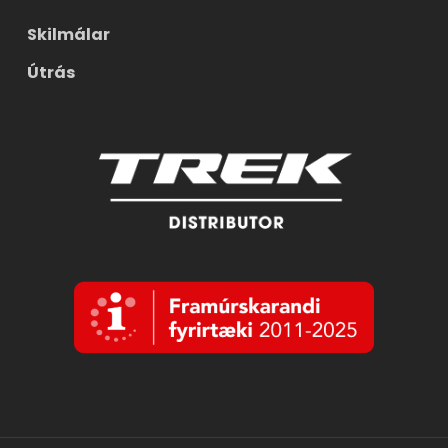
Skilmálar
Útrás