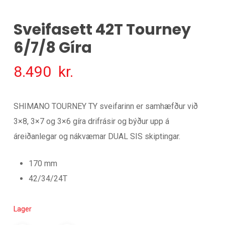
Sveifasett 42T Tourney
6/7/8 Gíra
8.490
kr.
SHIMANO TOURNEY TY sveifarinn er samhæfður við
3×8, 3×7 og 3×6 gíra drifrásir og býður upp á
áreiðanlegar og nákvæmar DUAL SIS skiptingar.
170 mm
42/34/24T
Lager