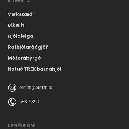
ÞJÓNUSTA
Verkstæði
BikeFit
Hjólaleiga
Rafhjólaráðgjöf
Mótorábyrgð
Notuð TREK barnahjól
orninn@orninn.is
588-9890
UPPLÝSINGAR