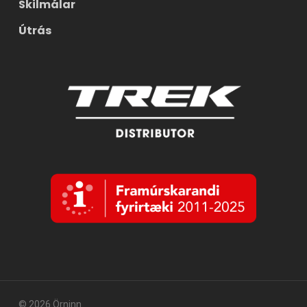
Skilmálar
Útrás
© 2026 Örninn.