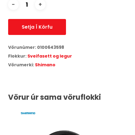
Setja Í Körfu
Vörunúmer:
0100643598
Flokkur:
Sveifasett og legur
Vörumerki:
Shimano
Vörur úr sama vöruflokki