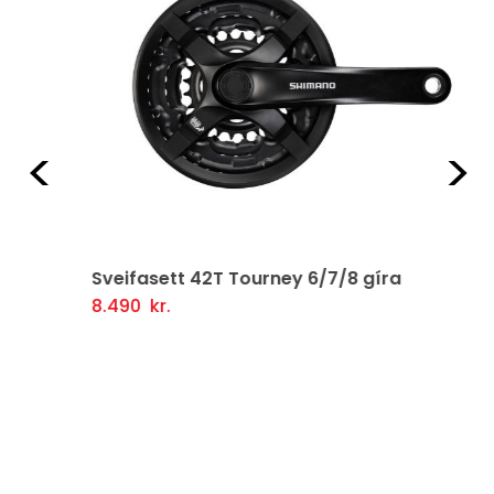
Fyrri
Næ
Sveifasett 42T Tourney 6/7/8 gíra
8.490
kr.
Setja Í Körfu