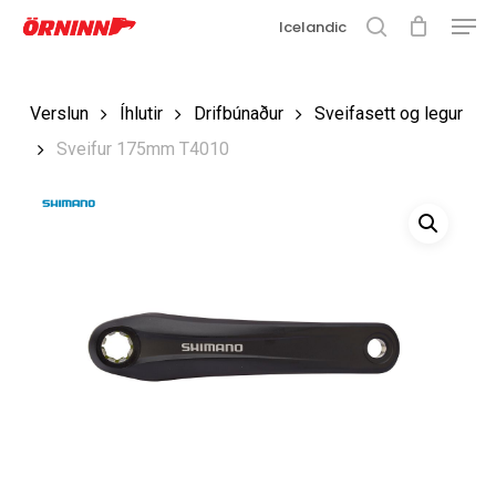
Matse
Fara
Icelandic
í
leit
Loka
aðalefni
valmyn
Loka
Verslun
Íhlutir
Drifbúnaður
Sveifasett og legur
leit
Sveifur 175mm T4010