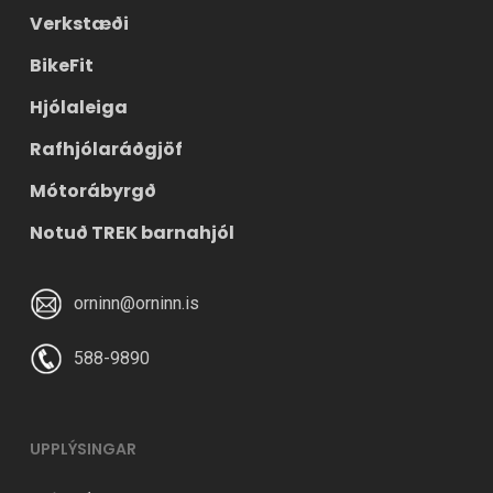
Verkstæði
BikeFit
Hjólaleiga
Rafhjólaráðgjöf
Mótorábyrgð
Notuð TREK barnahjól
orninn@orninn.is
588-9890
UPPLÝSINGAR