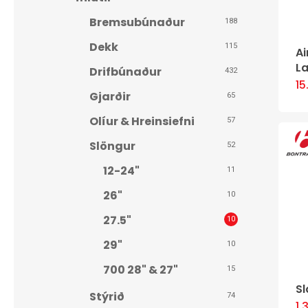
Bremsubúnaður
Hit enter to search or ESC to close
188
Dekk
115
Ai
La
Drifbúnaður
432
1
Gjarðir
65
Olíur & Hreinsiefni
57
Slöngur
52
12-24"
11
26"
10
27.5"
10
29"
10
700
28" & 27"
15
Sl
Stýrið
74
1.