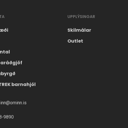
TA
UPPLÝSINGAR
æði
Skilmálar
Outlet
ntal
laráðgjöf
ábyrgð
TREK barnahjól
ninn@orninn.is
8-9890