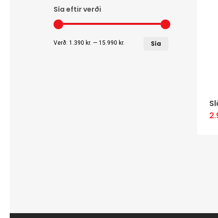
Sía eftir verði
Lægsta
Hæsta
Verð:
1.390 kr.
—
15.990 kr.
Sía
verð
verð
Sl
2