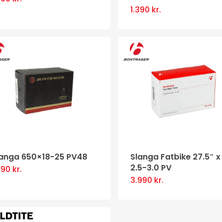
1.390
kr.
langa 650×18-25 PV48
Slanga Fatbike 27.5″ x
2.5-3.0 PV
390
kr.
3.990
kr.