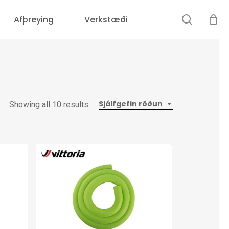
search
Afþreying
Verkstæði
Sjálfgefin röðun
Showing all 10 results