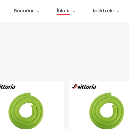
Búnaður
Íhlutir
Þrektæki