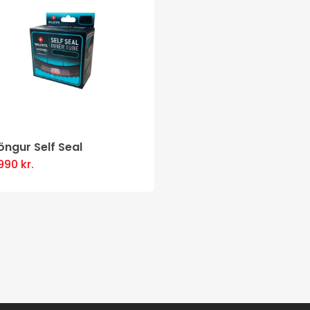
öngur Self Seal
.990
kr.