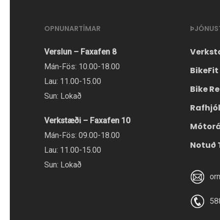
OPNUNARTÍMAR
ÞJÓNUS
Verkst
Verslun – Faxafen 8
Mán-Fös: 10.00-18.00
BikeFit
Lau: 11.00-15.00
Bike Re
Sun: Lokað
Rafhjó
Verkstæði – Faxafen 10
Mótor
Mán-Fös: 09.00-18.00
Notuð 
Lau: 11.00-15.00
Sun: Lokað
or
58