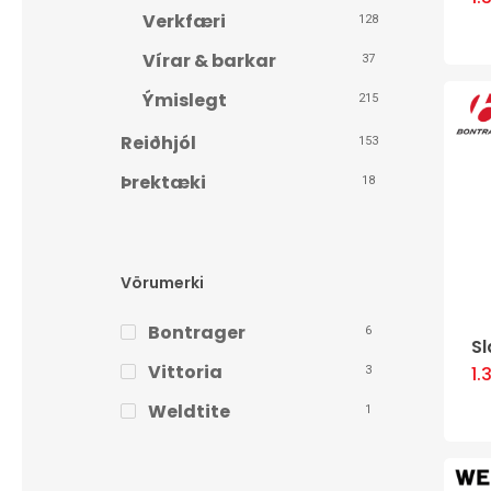
Verkfæri
128
Vírar & barkar
37
Ýmislegt
215
Reiðhjól
153
Þrektæki
18
Vörumerki
Bontrager
6
S
Vittoria
1.
3
Weldtite
1