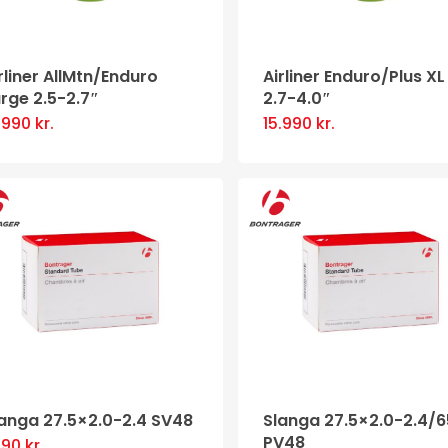
rliner AllMtn/Enduro
Airliner Enduro/Plus XL
rge 2.5-2.7″
2.7-4.0″
5.990
kr.
15.990
kr.
anga 27.5×2.0-2.4 SV48
Slanga 27.5×2.0-2.4/
PV48
390
kr.