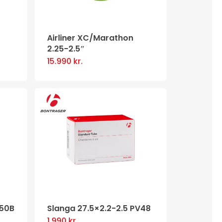
Airliner XC/Marathon
2.25-2.5″
15.990
kr.
650B
Slanga 27.5×2.2-2.5 PV48
1.990
kr.