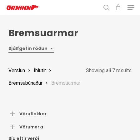
Men
Skip
to
search
Close
main
Menu
Bremsuarmar
content
Sjálfgefin röðun
Verslun
Íhlutir
Showing all 7 results
Bremsubúnaður
Bremsuarmar
Vöruflokkar
Vörumerki
Sía eftir verði