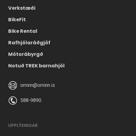
Verkstæði
BikeFit
Bike Rental
Rafhjólaráðgjöf
Mótorábyrgð
Notuð TREK barnahjól
orninn@orninn.is
588-9890
UPPLÝSINGAR