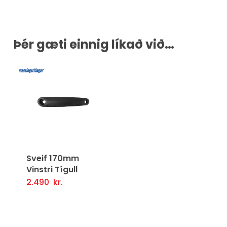
Þér gæti einnig líkað við…
Sveif 170mm
Vinstri Tígull
2.490
kr.
Setja Í Körfu