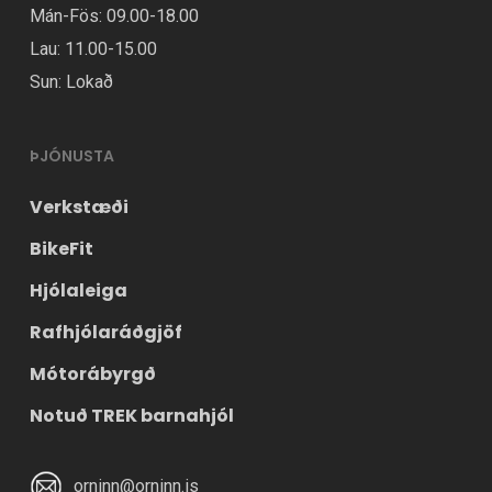
Mán-Fös: 09.00-18.00
Lau: 11.00-15.00
Sun: Lokað
ÞJÓNUSTA
Verkstæði
BikeFit
Hjólaleiga
Rafhjólaráðgjöf
Mótorábyrgð
Notuð TREK barnahjól
orninn@orninn.is