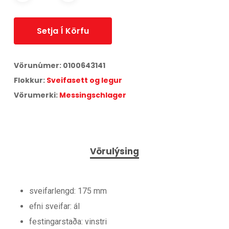
Setja Í Körfu
Vörunúmer:
0100643141
Flokkur:
Sveifasett og legur
Vörumerki:
Messingschlager
Vörulýsing
sveifarlengd: 175 mm
efni sveifar: ál
festingarstaða: vinstri