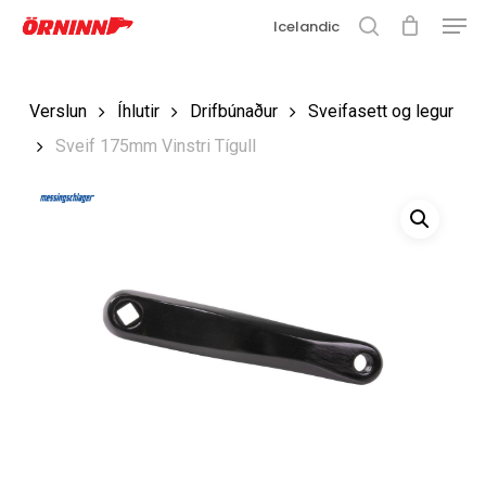
Matse
Fara
Icelandic
í
leit
Loka
aðalefni
valmyn
Loka
Verslun
Íhlutir
Drifbúnaður
Sveifasett og legur
leit
Sveif 175mm Vinstri Tígull