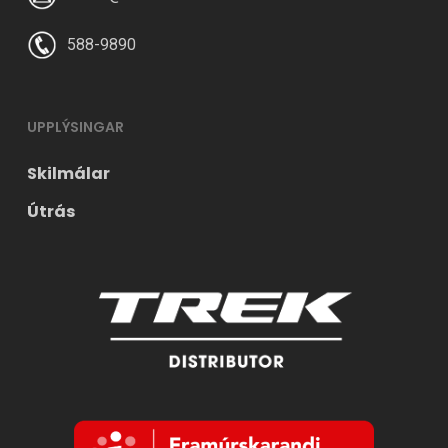
588-9890
UPPLÝSINGAR
Skilmálar
Útrás