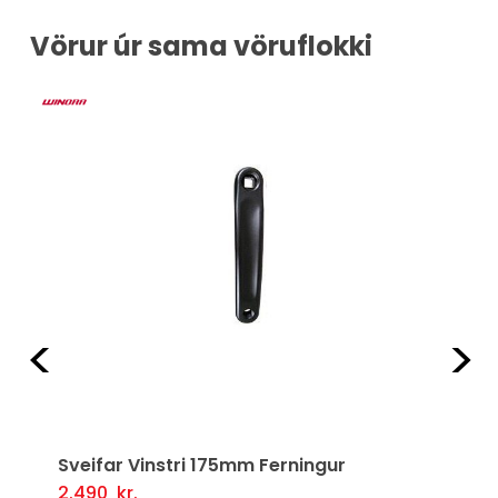
Vörur úr sama vöruflokki
Fyrri
Næ
Sveifar Vinstri 175mm Ferningur
2.490
kr.
Setja Í Körfu