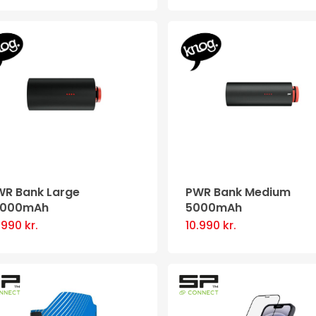
product
product
has
page
multiple
variants
The
options
may
be
chosen
WR Bank Large
PWR Bank Medium
on
0000mAh
5000mAh
the
8.990
kr.
10.990
kr.
product
page