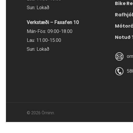
Bike Re
Sun: Lokað
Rafhjó
Verkstæði – Faxafen 10
Mótor
Mán-Fös: 09.00-18.00
Notuð 
Lau: 11.00-15.00
Sun: Lokað
or
58
© 2026 Örninn.