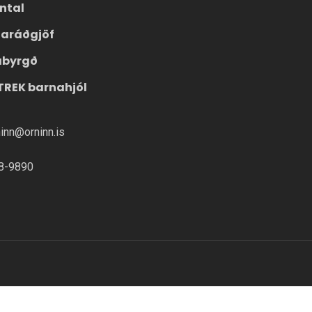
ntal
laráðgjöf
ábyrgð
TREK barnahjól
ninn@orninn.is
8-9890