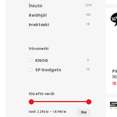
Íhlutir
1273
Reiðhjól
153
Þrektæki
18
Vörumerki
KNOG
3
SP Gadgets
10
P
1
1
Sía eftir verði
Lægsta
Hæsta
Verð:
2.290 kr.
—
18.990 kr.
Sía