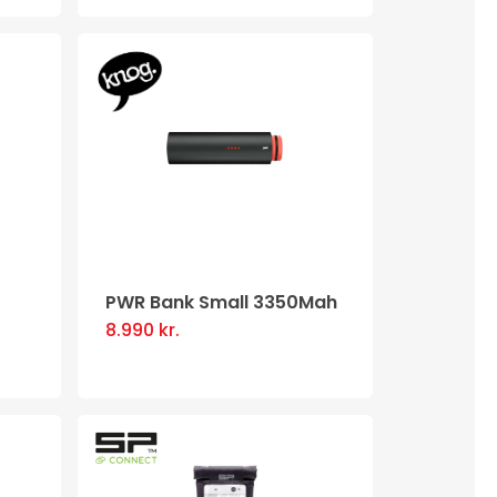
product
has
multiple
.
variants.
The
options
may
be
chosen
PWR Bank Small 3350Mah
on
8.990
kr.
the
product
page