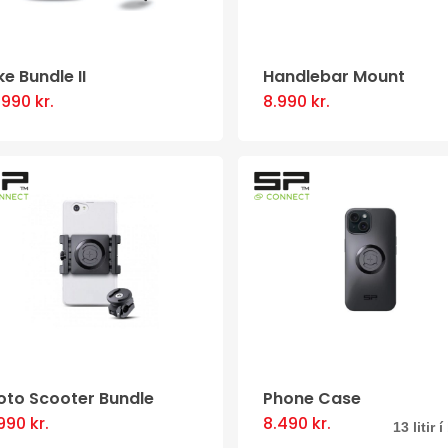
ke Bundle II
Handlebar Mount
0.990
kr.
8.990
kr.
This
product
has
multiple
variants.
The
options
may
be
chosen
oto Scooter Bundle
Phone Case
on
.990
kr.
8.490
kr.
This
13 litir 
the