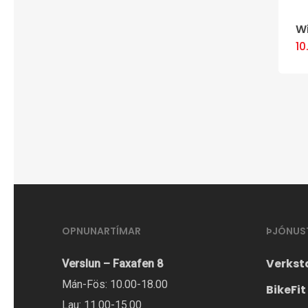
W
1
OPNUNARTÍMAR
ÞJÓNUS
Verkst
Verslun – Faxafen 8
Mán-Fös: 10.00-18.00
BikeFit
Lau: 11.00-15.00