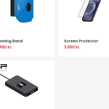
unning Band
Screen Protector
.490
kr.
3.890
kr.
This
product
has
multiple
variants
The
options
may
be