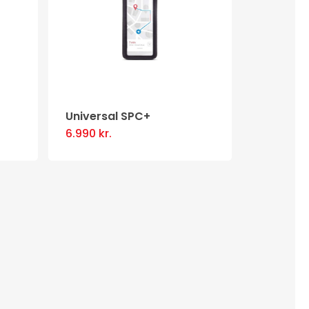
Universal SPC+
6.990
kr.
This
product
has
multiple
.
variants.
The
options
may
be