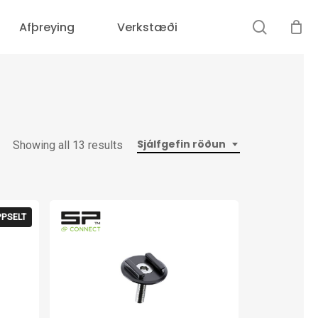
search
Afþreying
Verkstæði
Sjálfgefin röðun
Showing all 13 results
PPSELT