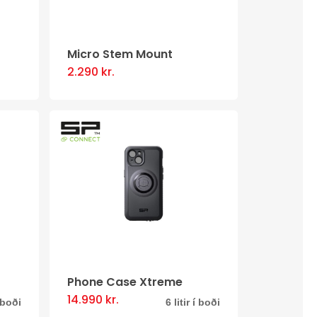
Micro Stem Mount
2.290
kr.
Phone Case Xtreme
14.990
kr.
This
í boði
6 litir í boði