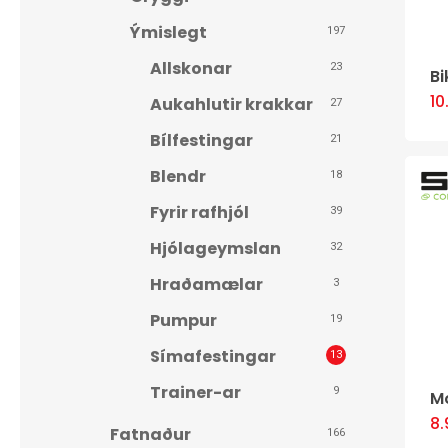
Ýmislegt
197
Allskonar
23
Bi
Hit enter to search or ESC to close
1
Aukahlutir krakkar
27
Bílfestingar
21
Blendr
18
Fyrir rafhjól
39
Hjólageymslan
32
Hraðamælar
3
Pumpur
19
Símafestingar
13
Trainer-ar
9
M
8
Fatnaður
166