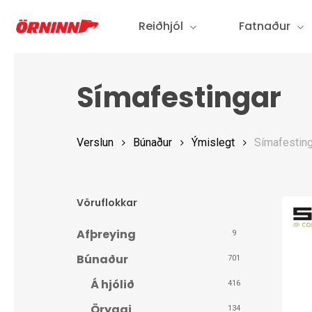
Skip
Reiðhjól
Fatnaður
to
main
content
Símafestingar
Verslun
Búnaður
Ýmislegt
Símafesting
Vöruflokkar
Afþreying
9
Búnaður
701
Á hjólið
416
Öryggi
134