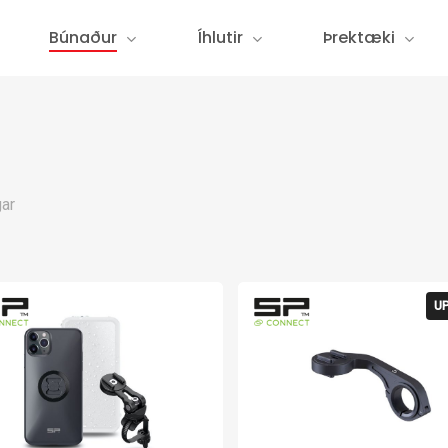
Búnaður
Íhlutir
Þrektæki
ar
U