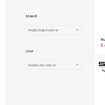
verð
verð
Stærð
Hvaða Stærð sem er
R
5
Litur
Hvaða Litur sem er