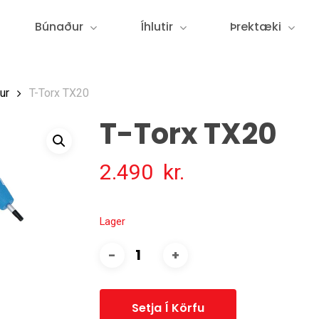
Búnaður
Íhlutir
Þrektæki
ur
T-Torx TX20
T-Torx TX20
2.490
kr.
Lager
Setja Í Körfu