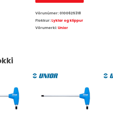
Vörunúmer:
0100625318
Flokkur:
Lyklar og klippur
Vörumerki:
Unior
okki