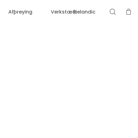
leit
Afþreying
Verkstæði
Icelandic
Karfan þín er tóm.
Loka
leit