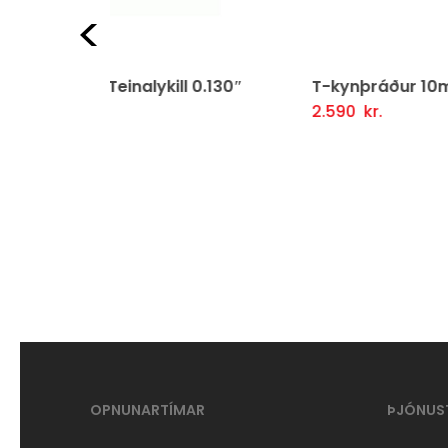
Fyrri
ll 0.130″
T-kynþráður 10mm
T-
2.590
kr.
2.
Fljótlegt yfirlit
Setja Í Körfu
Fljótlegt yfirlit
S
OPNUNARTÍMAR
ÞJÓNUS