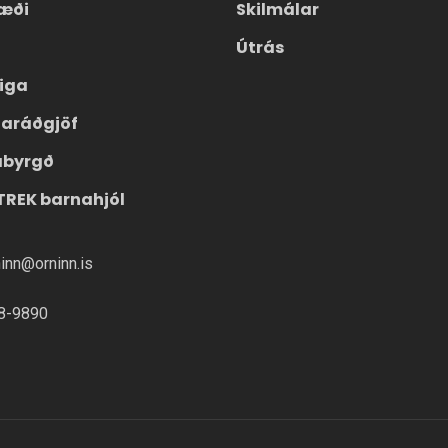
æði
Skilmálar
Útrás
eiga
laráðgjöf
ábyrgð
TREK barnahjól
ninn@orninn.is
8-9890