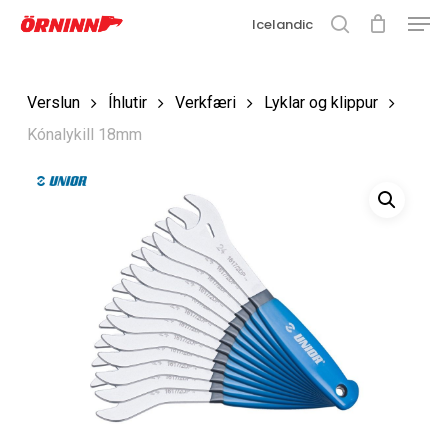
Matse
Fara
Icelandic
í
leit
Loka
aðalefni
valmyn
Loka
Verslun
Íhlutir
Verkfæri
Lyklar og klippur
leit
Kónalykill 18mm