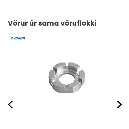
Vörur úr sama vöruflokki
Fyrri
Næ