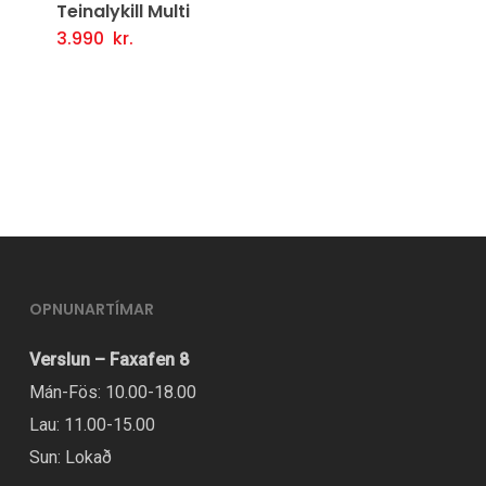
Teinalykill Multi
3.990
kr.
Setja Í Körfu
OPNUNARTÍMAR
Verslun – Faxafen 8
Mán-Fös: 10.00-18.00
Lau: 11.00-15.00
Sun: Lokað