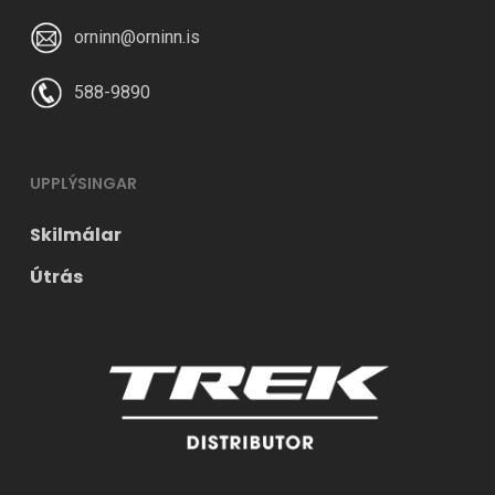
orninn@orninn.is
588-9890
UPPLÝSINGAR
Skilmálar
Útrás