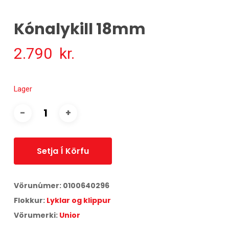
Kónalykill 18mm
2.790
kr.
Lager
Setja Í Körfu
Vörunúmer:
0100640296
Flokkur:
Lyklar og klippur
Vörumerki:
Unior