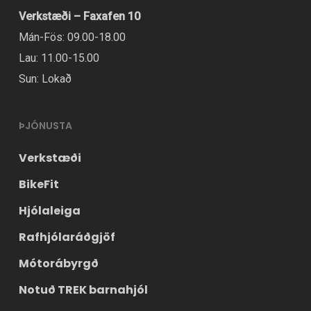
Verkstæði – Faxafen 10
Mán-Fös: 09.00-18.00
Lau: 11.00-15.00
Sun: Lokað
ÞJÓNUSTA
Verkstæði
BikeFit
Hjólaleiga
Rafhjólaráðgjöf
Mótorábyrgð
Notuð TREK barnahjól