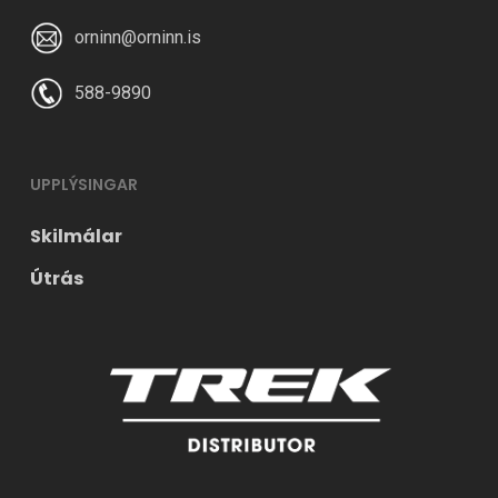
orninn@orninn.is
588-9890
UPPLÝSINGAR
Skilmálar
Útrás