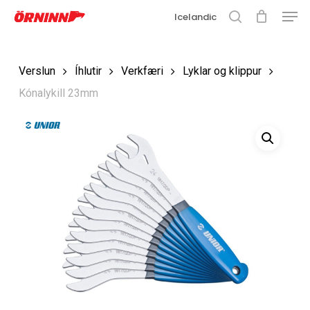
Matse
Fara
Icelandic
í
leit
Loka
aðalefni
valmyn
Loka
Verslun
Íhlutir
Verkfæri
Lyklar og klippur
leit
Kónalykill 23mm