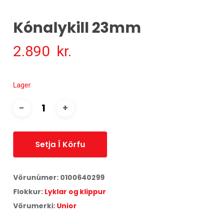
Kónalykill 23mm
2.890
kr.
Lager
Setja Í Körfu
Vörunúmer:
0100640299
Flokkur:
Lyklar og klippur
Vörumerki:
Unior