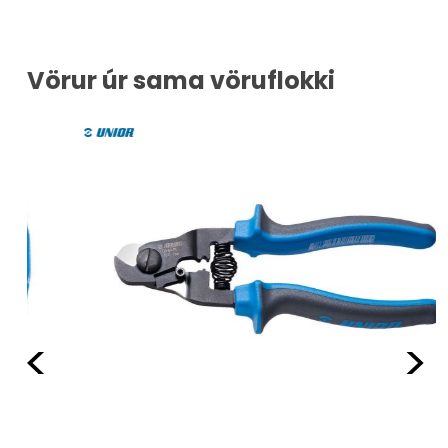
Vörur úr sama vöruflokki
Fyrri
Næ