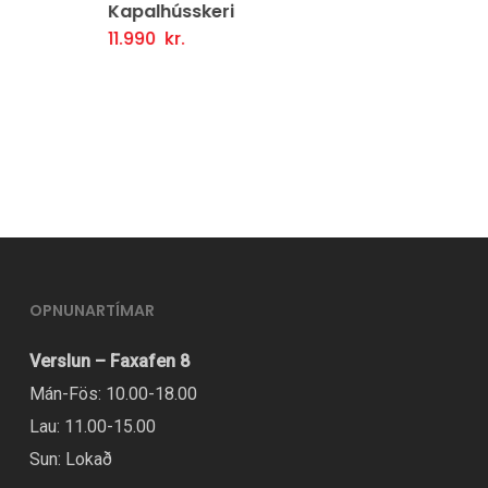
Kapalhússkeri
11.990
kr.
Setja Í Körfu
OPNUNARTÍMAR
Verslun – Faxafen 8
Mán-Fös: 10.00-18.00
Lau: 11.00-15.00
Sun: Lokað