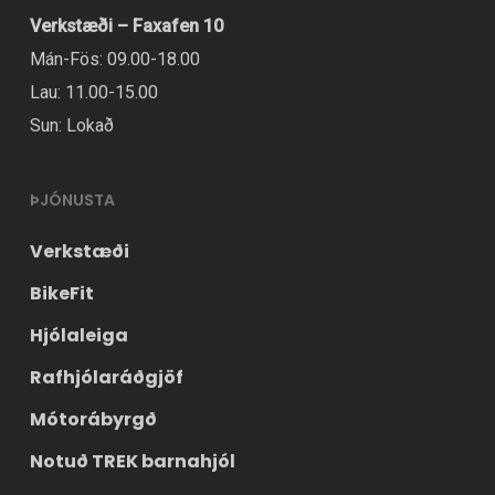
Verkstæði – Faxafen 10
Mán-Fös: 09.00-18.00
Lau: 11.00-15.00
Sun: Lokað
ÞJÓNUSTA
Verkstæði
BikeFit
Hjólaleiga
Rafhjólaráðgjöf
Mótorábyrgð
Notuð TREK barnahjól