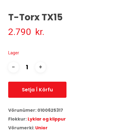
T-Torx TX15
2.790
kr.
Lager
Setja Í Körfu
Vörunúmer:
0100625317
Flokkur:
Lyklar og klippur
Vörumerki:
Unior