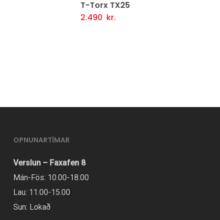
T-Torx TX25
2.490
kr.
Setja Í Körfu
OPNUNARTÍMAR
Verslun – Faxafen 8
Mán-Fös: 10.00-18.00
Lau: 11.00-15.00
Sun: Lokað