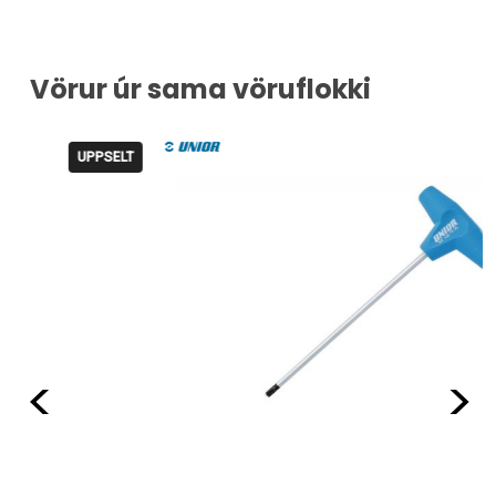
Vörur úr sama vöruflokki
ELT
Fyrri
Næ