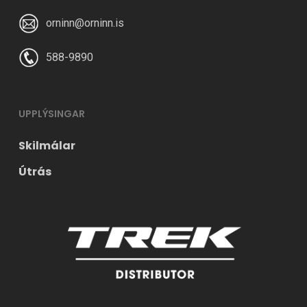
orninn@orninn.is
588-9890
UPPLÝSINGAR
Skilmálar
Útrás