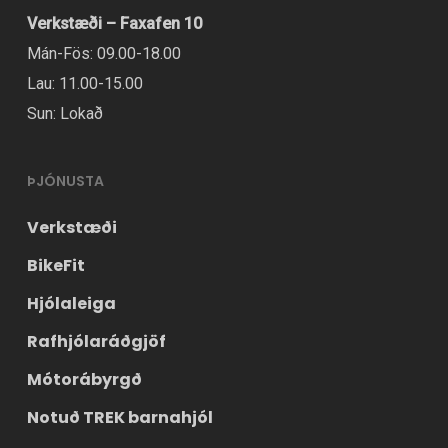
Verkstæði – Faxafen 10
Mán-Fös: 09.00-18.00
Lau: 11.00-15.00
Sun: Lokað
ÞJÓNUSTA
Verkstæði
BikeFit
Hjólaleiga
Rafhjólaráðgjöf
Mótorábyrgð
Notuð TREK barnahjól