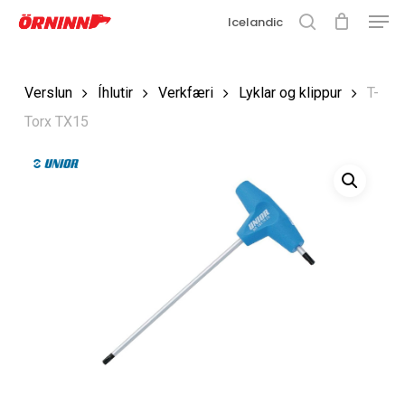
Matse
Fara
Icelandic
í
leit
Loka
aðalefni
valmyn
Loka
Verslun
Íhlutir
Verkfæri
Lyklar og klippur
T-
leit
Torx TX15