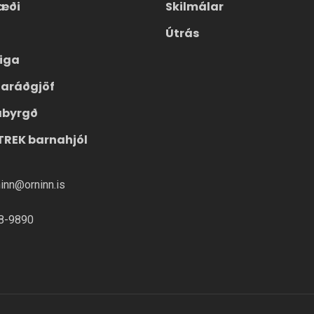
æði
Skilmálar
Útrás
eiga
laráðgjöf
ábyrgð
TREK barnahjól
ninn@orninn.is
8-9890