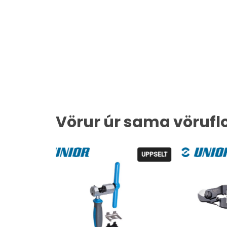
Vörur úr sama vörufl
UPPSELT