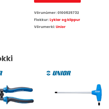
Vörunúmer:
0100625732
Flokkur:
Lyklar og klippur
Vörumerki:
Unior
okki