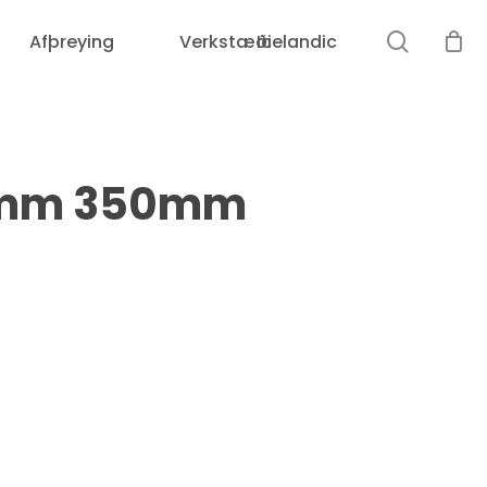
leit
Afþreying
Verkstæði
Icelandic
Karfan þín er tóm.
15mm 350mm
Loka
leit