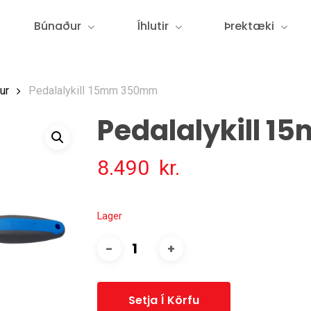
Búnaður
Íhlutir
Þrektæki
ur
Pedalalykill 15mm 350mm
Pedalalykill 
8.490
kr.
Lager
Setja Í Körfu