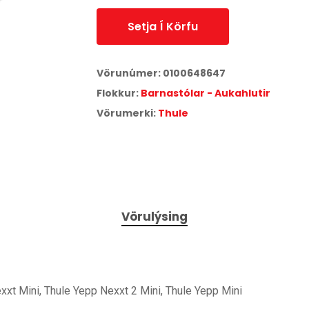
Setja Í Körfu
Vörunúmer:
0100648647
Flokkur:
Barnastólar - Aukahlutir
Vörumerki:
Thule
Vörulýsing
xxt Mini, Thule Yepp Nexxt 2 Mini, Thule Yepp Mini