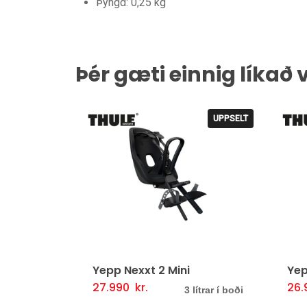
Þyngd: 0,25 kg
Þér gæti einnig líkað 
UPPSELT
Yepp Nexxt 2 Mini
Yep
27.990
kr.
26
Þessi
Valmöguleikarar
Fljótlegt yfirlit
V
3 lítrar í boði