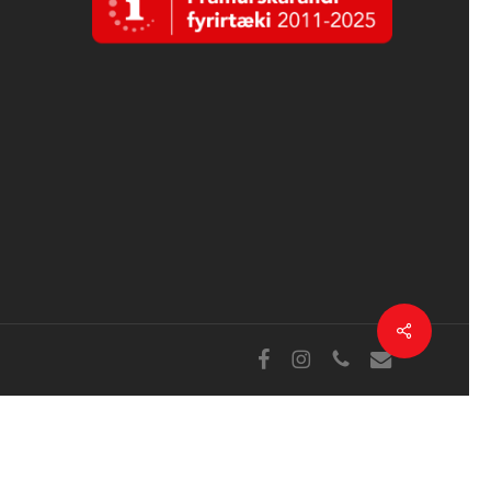
Deila
Facebook
Instagram
sími
tölvupóstur