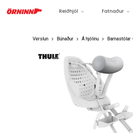
Fara
Reiðhjól
Fatnaður
í
aðalefni
Verslun
Búnaður
Á hjólinu
Barnastólar 