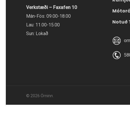
Verkstæði – Faxafen 10
Mótor
Mán-Fös: 09.00-18.00
Notuð 
Lau: 11.00-15.00
Sun: Lokað
or
58
© 2026 Örninn.