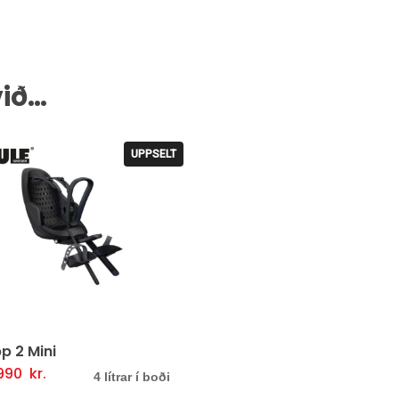
við…
UPPSELT
p 2 Mini
.990
kr.
Þessi
almöguleikarar
Fljótlegt yfirlit
4 lítrar í boði