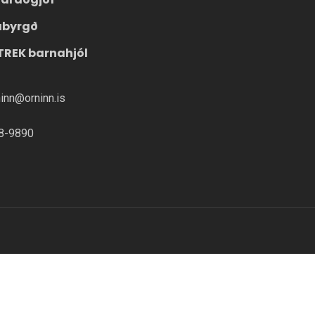
ábyrgð
TREK barnahjól
ninn@orninn.is
8-9890