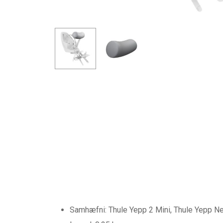
Ýttu á Enter til að leita eða ESC til að loka
Samhæfni: Thule Yepp 2 Mini, Thule Yepp Ne