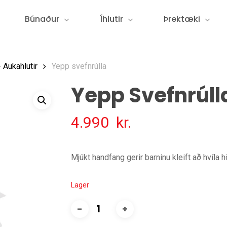
Búnaður
Íhlutir
Þrektæki
- Aukahlutir
Yepp svefnrúlla
Yepp Svefnrúll
4.990
kr.
Mjúkt handfang gerir barninu kleift að hvíla
Lager