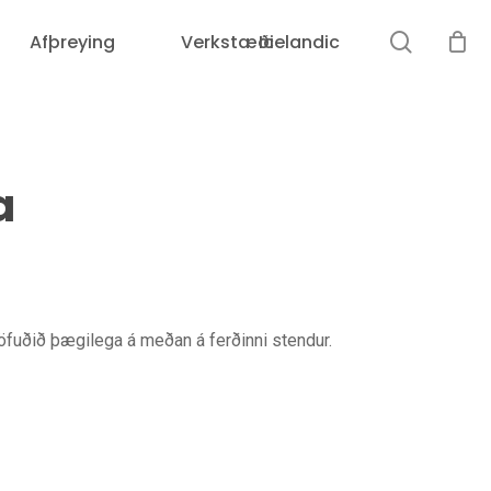
leit
Afþreying
Verkstæði
Icelandic
Karfan þín er tóm.
a
 höfuðið þægilega á meðan á ferðinni stendur.