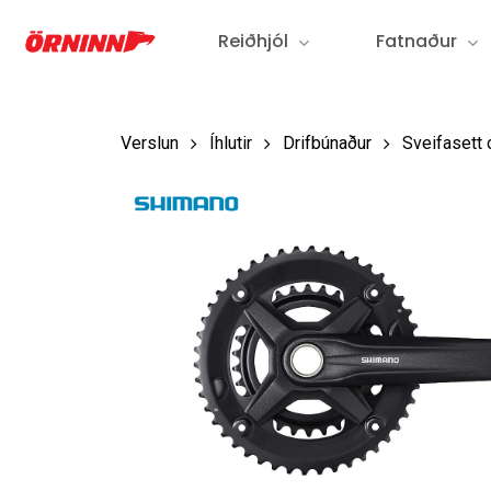
Fara
Reiðhjól
Fatnaður
í
aðalefni
Verslun
Íhlutir
Drifbúnaður
Sveifasett 