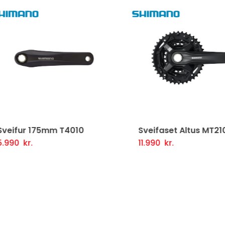
ifur 175mm T4010
Sveifaset Altus MT210 9
90
kr.
11.990
kr.
tja Í Körfu
Fljótlegt yfirlit
Setja Í Körfu
Fljótlegt y