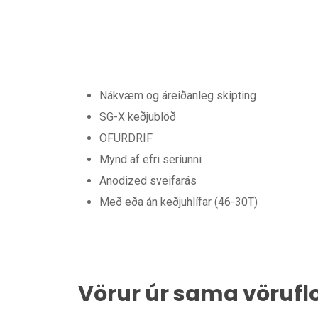
Nákvæm og áreiðanleg skipting
SG-X keðjublöð
OFURDRIF
Mynd af efri seríunni
Anodized sveifarás
Með eða án keðjuhlífar (46-30T)
Vörur úr sama vörufl