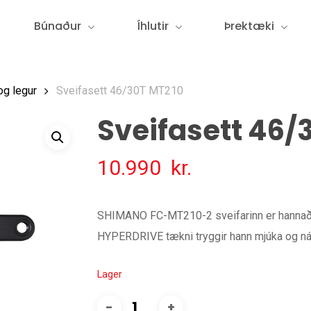
Búnaður
Íhlutir
Þrektæki
og legur
Sveifasett 46/30T MT210
Sveifasett 46/
10.990
kr.
SHIMANO FC-MT210-2 sveifarinn er hannaður f
HYPERDRIVE tækni tryggir hann mjúka og ná
Lager