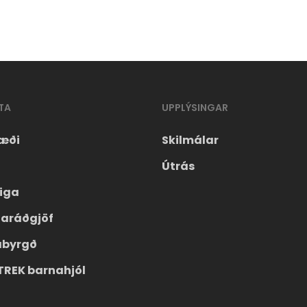
TA
UPPLÝSINGAR
æði
Skilmálar
Útrás
eiga
laráðgjöf
ábyrgð
TREK barnahjól