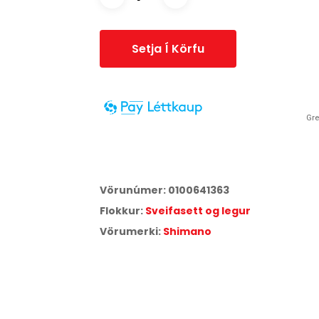
Setja Í Körfu
Gre
14 daga greiðslufrestur er í boði fyrir þessa vöru.
Smelltu hér
til að skoða verðskrá Síminn Pay.
Vörunúmer:
0100641363
Flokkur:
Sveifasett og legur
Vörumerki:
Shimano