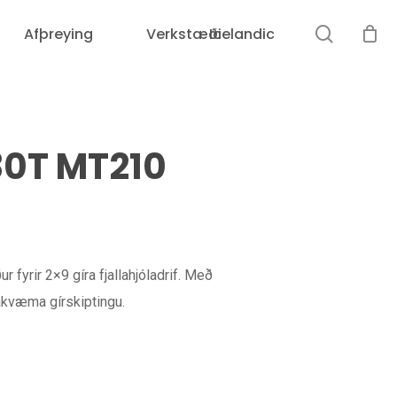
leit
Afþreying
Verkstæði
Icelandic
Karfan þín er tóm.
30T MT210
yrir 2×9 gíra fjallahjóladrif. Með
kvæma gírskiptingu.
Loka