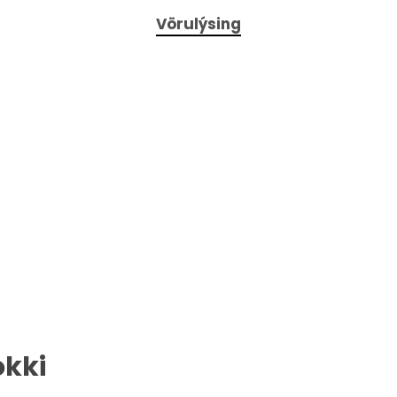
Vörulýsing
okki