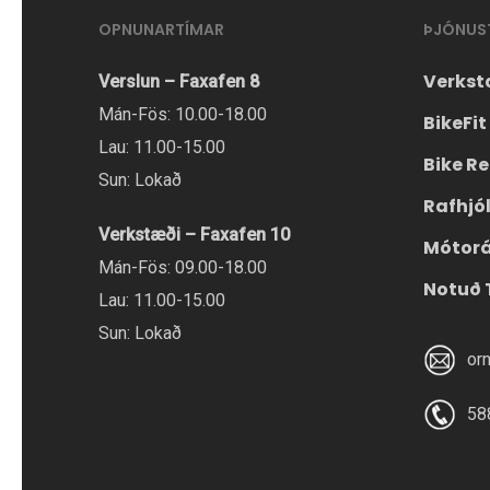
OPNUNARTÍMAR
ÞJÓNUS
Verkst
Verslun – Faxafen 8
Mán-Fös: 10.00-18.00
BikeFit
Lau: 11.00-15.00
Bike Re
Sun: Lokað
Rafhjó
Verkstæði – Faxafen 10
Mótor
Mán-Fös: 09.00-18.00
Notuð 
Lau: 11.00-15.00
Sun: Lokað
or
58