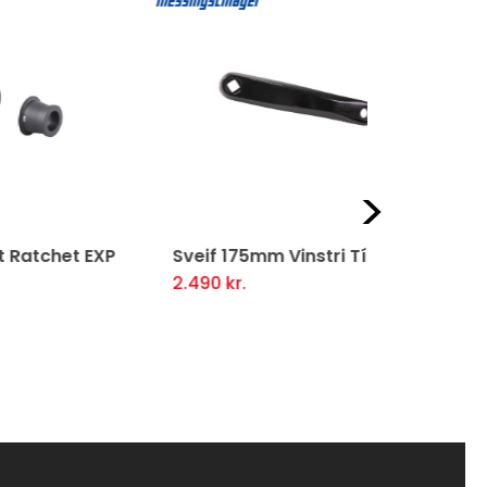
Next
 EXP
Sveif 175mm Vinstri Tígull
Sveifalegu
MT500
2.490
kr.
5.490
kr.