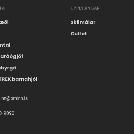
TA
UPPLÝSINGAR
æði
Skilmálar
Outlet
ntal
laráðgjöf
ábyrgð
TREK barnahjól
ninn@orninn.is
8-9890