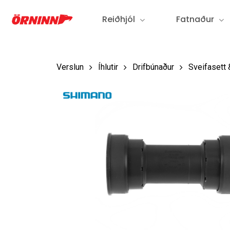
Skip
Reiðhjól
Fatnaður
to
main
content
Verslun
Íhlutir
Drifbúnaður
Sveifasett 
Hit enter to search or ESC to close