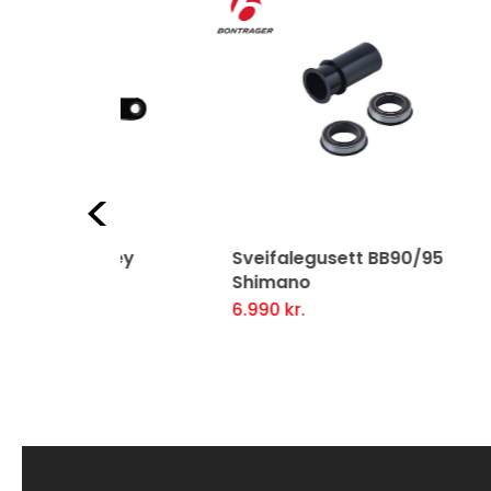
Previous
ourney
Sveifalegusett BB90/95
Sve
Shimano
XTR
6.990
kr.
12.