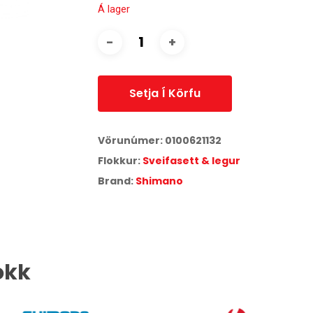
Á lager
Setja Í Körfu
Vörunúmer:
0100621132
Flokkur:
Sveifasett & legur
Brand:
Shimano
okk