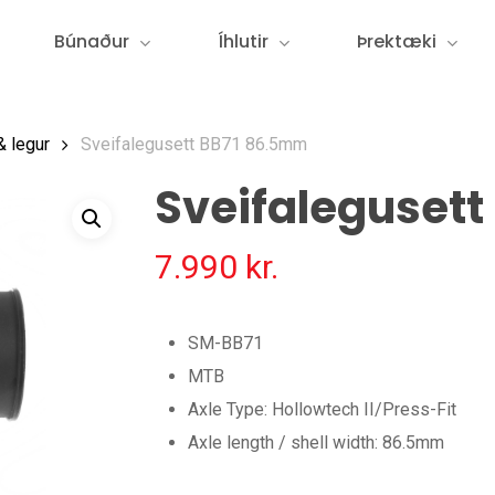
Búnaður
Íhlutir
Þrektæki
& legur
Sveifalegusett BB71 86.5mm
Sveifalegusett
7.990
kr.
SM-BB71
MTB
Axle Type: Hollowtech II/Press-Fit
Axle length / shell width: 86.5mm