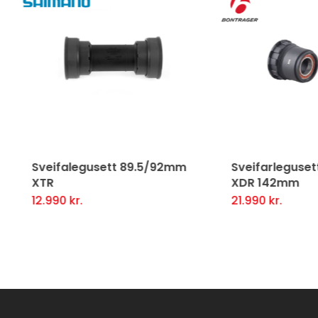
ifalegusett 89.5/92mm
Sveifarlegusett Ratchet
XDR 142mm
990
kr.
21.990
kr.