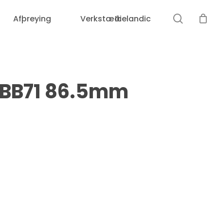
search
Afþreying
Verkstæði
Icelandic
 BB71 86.5mm