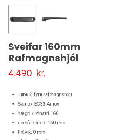
Sveifar 160mm
Rafmagnshjól
4.490
kr.
Tilbúið fyrir rafmagnshjól
Samox EC33 Amox
hægri + vinstri 160
sveifarlengd: 160 mm
Frávik: 0 mm