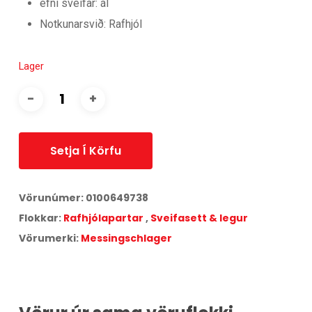
efni sveifar: ál
Notkunarsvið: Rafhjól
Lager
Setja Í Körfu
Vörunúmer:
0100649738
Flokkar:
Rafhjólapartar
,
Sveifasett & legur
Vörumerki:
Messingschlager