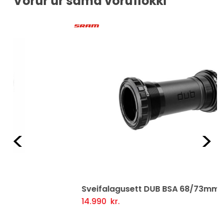
Vörur úr sama vöruflokki
Fyrri
Næ
Sveifalagusett DUB BSA 68/73mm
14.990
kr.
Setja Í Körfu