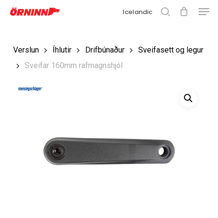
Matse
Fara
Icelandic
í
leit
Loka
aðalefni
valmyn
Loka
Verslun
Íhlutir
Drifbúnaður
Sveifasett og legur
leit
Sveifar 160mm rafmagnshjól