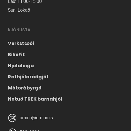
Lau: 11.00-15.00
Sun: Lokað
ÞJÓNUSTA
Verkstæði
BikeFit
Hjólaleiga
Rafhjólaráðgjöf
Mótorábyrgð
Notuð TREK barnahjól
orninn@orninn.is