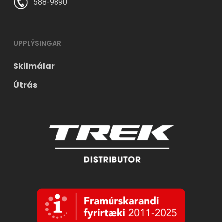
588-9890
UPPLÝSINGAR
Skilmálar
Útrás