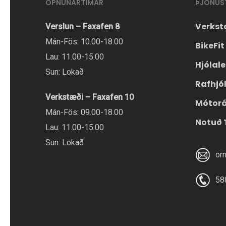
OPNUNARTÍMAR
ÞJÓNUS
Verkst
Verslun – Faxafen 8
Mán-Fös: 10.00-18.00
BikeFit
Lau: 11.00-15.00
Hjólal
Sun: Lokað
Rafhjó
Verkstæði – Faxafen 10
Mótor
Mán-Fös: 09.00-18.00
Notuð 
Lau: 11.00-15.00
Sun: Lokað
or
58