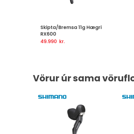
Skipta/Bremsa 11g Hægri
RX600
49.990
kr.
Setja Í Körfu
Fljótlegt yfirlit
Vörur úr sama vörufl