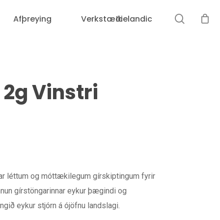
leit
Afþreying
Verkstæði
Icelandic
Karfan þín er tóm.
2g Vinstri
éttum og móttækilegum gírskiptingum fyrir
nun gírstöngarinnar eykur þægindi og
ið eykur stjórn á ójöfnu landslagi.