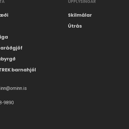
TA
UPPLÝSINGAR
æði
Skilmálar
Útrás
eiga
laráðgjöf
ábyrgð
TREK barnahjól
ninn@orninn.is
8-9890