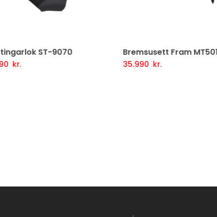
tingarlok ST-9070
Bremsusett Fram MT501
90
kr.
35.990
kr.
tja Í Körfu
Fljótlegt yfirlit
Setja Í Körfu
Fljótlegt y