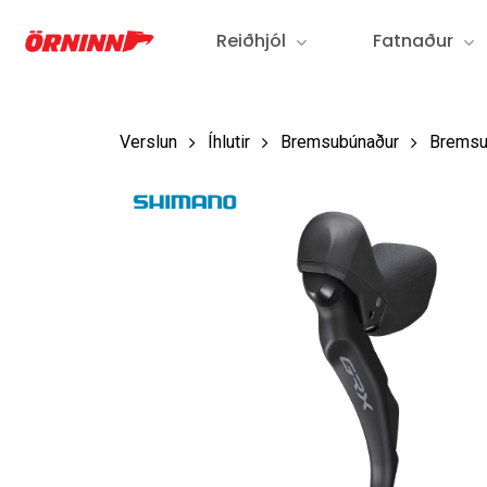
Fara
Reiðhjól
Fatnaður
í
aðalefni
Verslun
Íhlutir
Bremsubúnaður
Bremsu