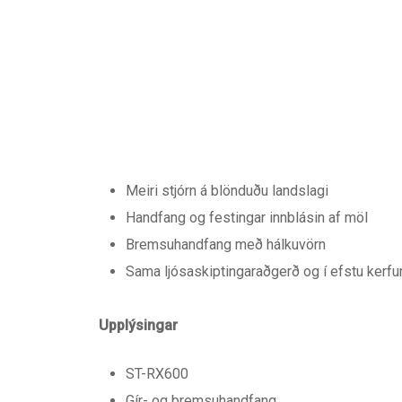
Meiri stjórn á blönduðu landslagi
Handfang og festingar innblásin af möl
Bremsuhandfang með hálkuvörn
Sama ljósaskiptingaraðgerð og í efstu kerf
Upplýsingar
ST-RX600
Gír- og bremsuhandfang