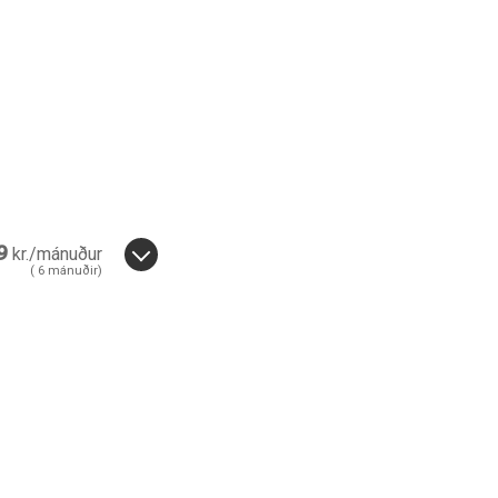
Loka
leit
9
kr./mánuður
(
6
mánuðir)
6
mánuðir.
6
ánuði.
r