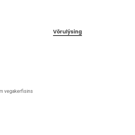
Vörulýsing
um vegakerfisins