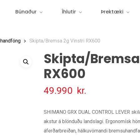
Búnaður
Íhlutir
Þrektæki
handföng
Skipta/Bremsa 2g Vinstri RX600
Skipta/Bremsa 
RX600
49.990
kr.
SHIMANO GRX DUAL CONTROL LEVER skilar l
akstur á blönduðu landslagi. Ergonomísk hön
áferðarbreiðan, hálkuvörnandi bremsuhandfang