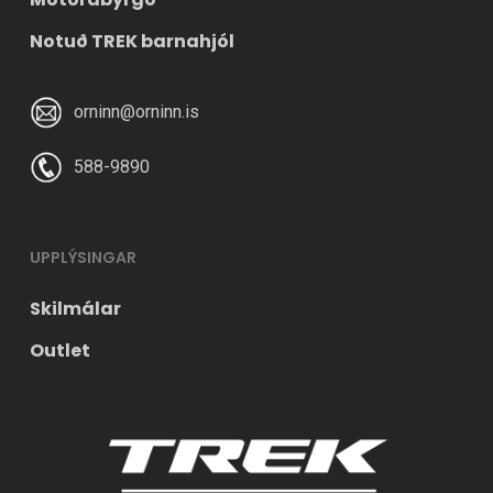
Notuð TREK barnahjól
orninn@orninn.is
588-9890
UPPLÝSINGAR
Skilmálar
Outlet