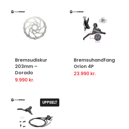
ver
ver
Bremsudiskur
Bremsuhandfang
203mm –
Orion 4P
Dorado
23.990
kr.
This
9.990
kr.
product
has
multiple
UPPSELT
variants.
The
options