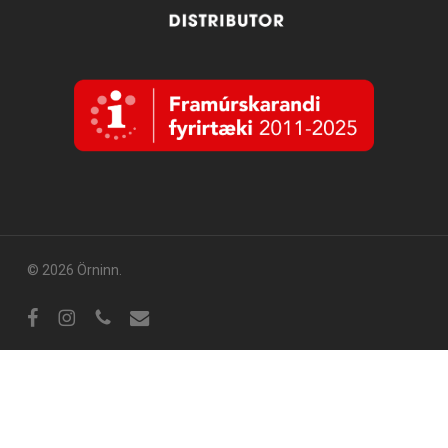
© 2026 Örninn.
facebook
instagram
phone
email