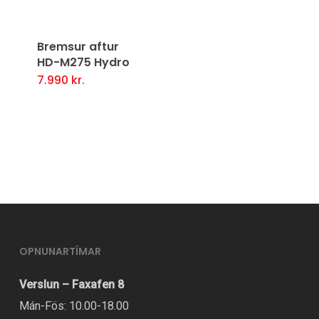
may
be
Bremsur aftur
chosen
HD-M275 Hydro
on
7.990
kr.
the
product
page
OPNUNARTÍMAR
Verslun – Faxafen 8
Mán-Fös: 10.00-18.00