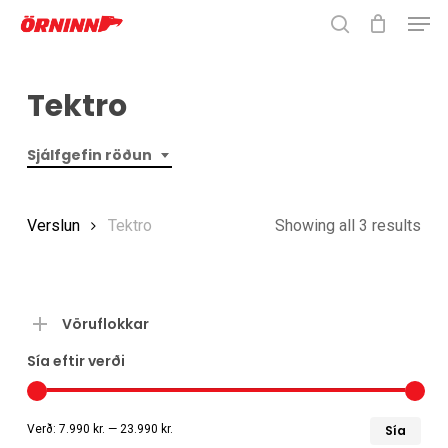
Men
Skip
to
search
Close
main
Menu
Tektro
content
Sjálfgefin röðun
Verslun
Tektro
Showing all 3 results
Vöruflokkar
Sía eftir verði
Læ
Hæ
Verð:
7.990 kr.
—
23.990 kr.
Sía