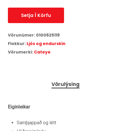
Setja Í Körfu
Vörunúmer:
0100625119
Flokkur:
Ljós og endurskin
Vörumerki:
Cateye
Vörulýsing
Eiginleikar
Samþjappað og létt