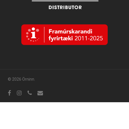
© 2026 Örninn.
Facebook
Instagram
sími
tölvupóstur