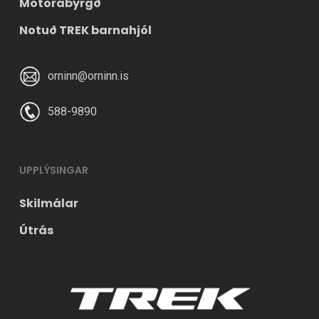
Mótorábyrgð
Notuð TREK barnahjól
orninn@orninn.is
588-9890
UPPLÝSINGAR
Skilmálar
Útrás