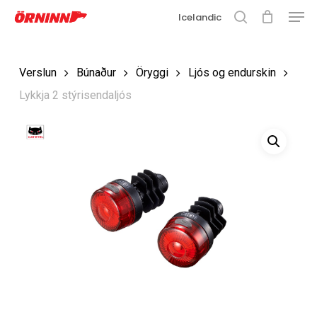
Matse
Fara
Icelandic
í
leit
Loka
aðalefni
valmyn
Loka
Verslun
Búnaður
Öryggi
Ljós og endurskin
leit
Lykkja 2 stýrisendaljós