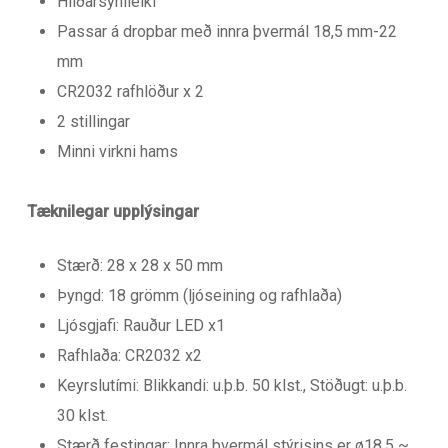
Hliðarsýnileiki
Passar á dropbar með innra þvermál 18,5 mm-22
mm
CR2032 rafhlöður x 2
2 stillingar
Minni virkni hams
Tæknilegar upplýsingar
Stærð: 28 x 28 x 50 mm
Þyngd: 18 grömm (ljóseining og rafhlaða)
Ljósgjafi: Rauður LED x1
Rafhlaða: CR2032 x2
Keyrslutími: Blikkandi: u.þ.b. 50 klst., Stöðugt: u.þ.b.
30 klst.
Stærð festingar: Innra þvermál stýrisins er ø18,5 ~