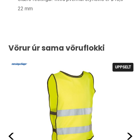
22 mm
Vörur úr sama vöruflokki
UPPSELT