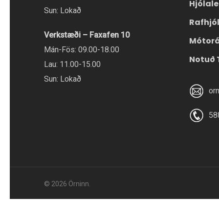
Hjólal
Sun: Lokað
Rafhjó
Verkstæði – Faxafen 10
Mótor
Mán-Fös: 09.00-18.00
Notuð 
Lau: 11.00-15.00
Sun: Lokað
or
58
© 2026 Örninn.