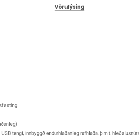
Vörulýsing
sfesting
laðanleg)
USB tengi, innbyggð endurhlaðanleg rafhlaða, þ.m.t. hleðslusnúr