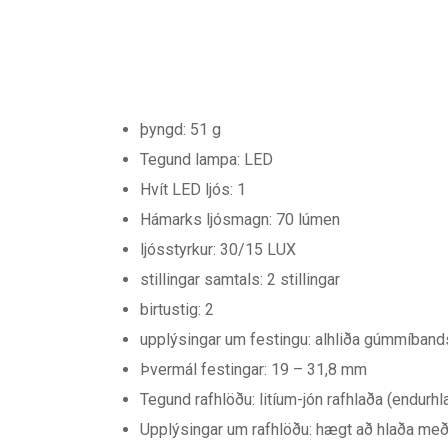
þyngd: 51 g
Tegund lampa: LED
Hvít LED ljós: 1
Hámarks ljósmagn: 70 lúmen
ljósstyrkur: 30/15 LUX
stillingar samtals: 2 stillingar
birtustig: 2
upplýsingar um festingu: alhliða gúmmíband
Þvermál festingar: 19 – 31,8 mm
Tegund rafhlöðu: litíum-jón rafhlaða (endurh
Upplýsingar um rafhlöðu: hægt að hlaða með 