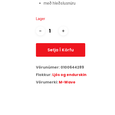
með hleðslusnúru
Lager
Setja Í Körfu
Vörunúmer:
0100644289
Flokkur:
Ljós og endurskin
Vörumerki:
M-Wave