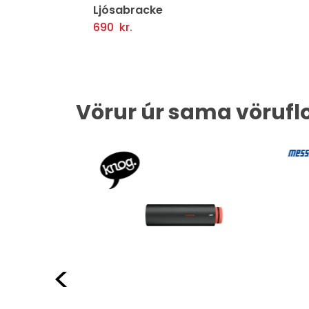
Ljósabracke
690
kr.
Setja Í Körfu
Fljótlegt yfirlit
Vörur úr sama vörufl
Fyrri