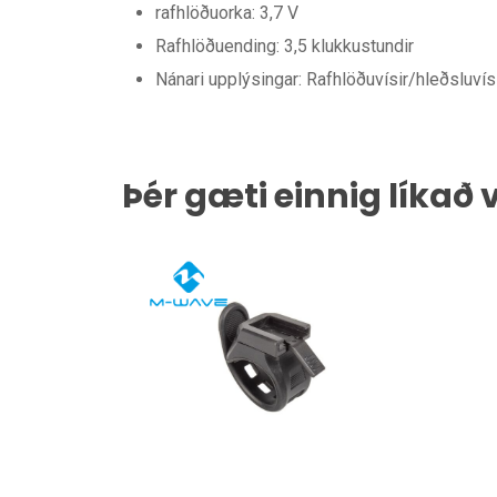
rafhlöðuorka: 3,7 V
Rafhlöðuending: 3,5 klukkustundir
Nánari upplýsingar: Rafhlöðuvísir/hleðsluvísi
Þér gæti einnig líkað 