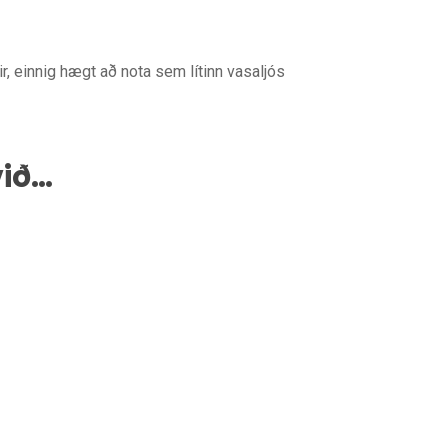
r, einnig hægt að nota sem lítinn vasaljós
við…