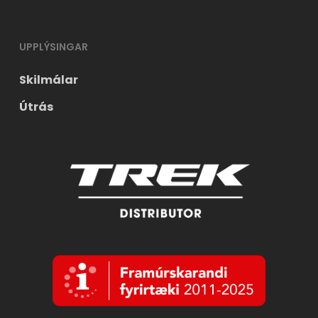
UPPLÝSINGAR
Skilmálar
Útrás