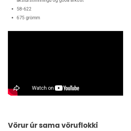
aksturstilfinningu og góða afköst
58-622
675 grömm
Vörur úr sama vöruflokki