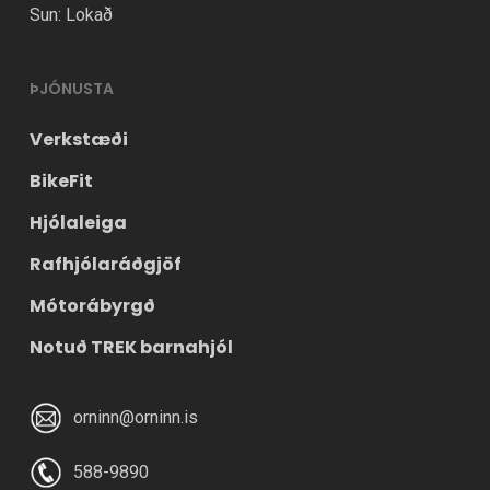
Sun: Lokað
ÞJÓNUSTA
Verkstæði
BikeFit
Hjólaleiga
Rafhjólaráðgjöf
Mótorábyrgð
Notuð TREK barnahjól
orninn@orninn.is
588-9890