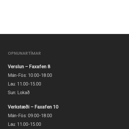
í
boði
í
mörgum
útgáfum.
Hægt
OPNUNARTÍMAR
er
Verslun – Faxafen 8
að
Mán-Fös: 10.00-18.00
velja
Lau: 11.00-15.00
valmöguleikana
Sun: Lokað
á
vörusíðunni.
Verkstæði – Faxafen 10
Mán-Fös: 09.00-18.00
Lau: 11.00-15.00