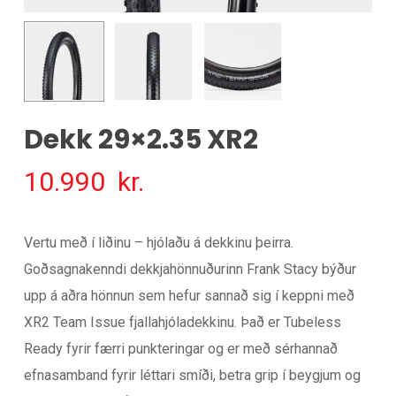
Dekk 29×2.35 XR2
10.990
kr.
Vertu með í liðinu – hjólaðu á dekkinu þeirra.
Goðsagnakenndi dekkjahönnuðurinn Frank Stacy býður
upp á aðra hönnun sem hefur sannað sig í keppni með
XR2 Team Issue fjallahjóladekkinu. Það er Tubeless
Ready fyrir færri punkteringar og er með sérhannað
efnasamband fyrir léttari smíði, betra grip í beygjum og