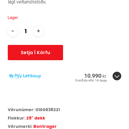
lágt veltumótstöðu.
Lager
Setja Í Körfu
10.990
kr.
Greiðsla eftir 14 daga
14 daga greiðslufrestur er í boði fyrir þessa vöru.
Smelltu hér
til að skoða verðskrá Síminn Pay.
Vörunúmer:
0100638221
Flokkur:
29" dekk
Vörumerki:
Bontrager