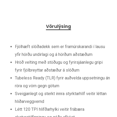
Vörulýsing
Fjölhæft slóðadekk sem er framúrskarandi í lausu
yfir hörðu undirlagi og á hörðum aðstæðum
Hröð velting með stöðugu og fyrirsjáanlegu gripi
fyrir fjölbreyttar aðstæður á slóðum
Tubeless Ready (TLR) fyrir auðvelda uppsetningu án
röra og vörn gegn götum
Sveigjanlegt og sterkt innra styrktarhlíf veitir léttan
hliðarveggvernd
Létt 120 TPI hlífðarhylki veitir frábæra