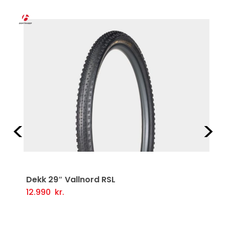
Fyrri
Næ
Dekk 29″ Vallnord RSL
12.990
kr.
Þessi
Valmöguleikarar
vara
er