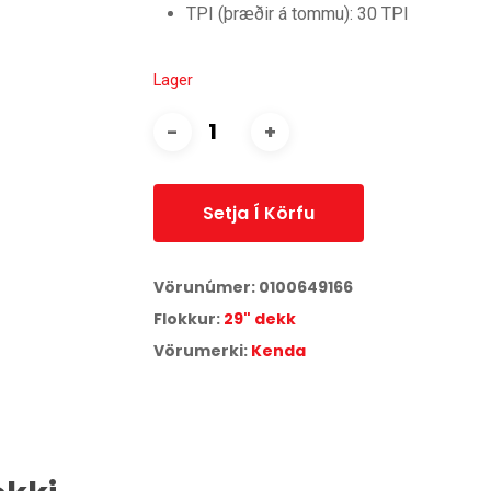
TPI (þræðir á tommu): 30 TPI
Lager
Setja Í Körfu
Vörunúmer:
0100649166
Flokkur:
29" dekk
Vörumerki:
Kenda