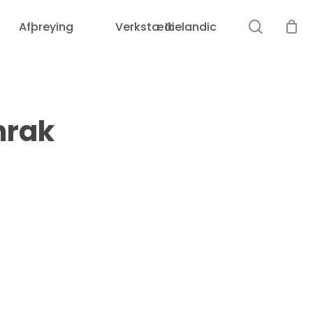
leit
Afþreying
Verkstæði
Icelandic
Karfan þín er tóm.
mrak
Loka
leit