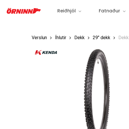
Fara
Reiðhjól
Fatnaður
í
aðalefni
Verslun
Íhlutir
Dekk
29" dekk
Dekk
Ýttu á Enter til að leita eða ESC til að loka