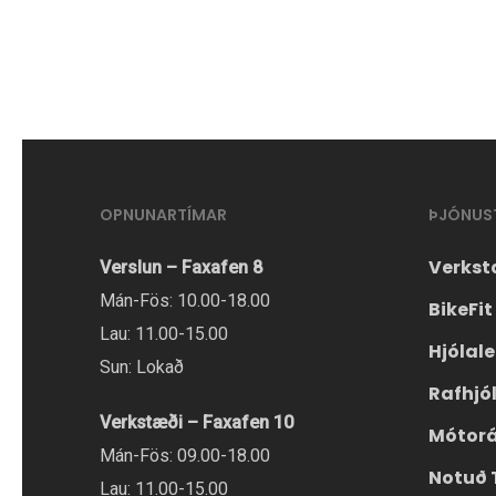
í
mörgum
útgáfum.
Hægt
er
að
OPNUNARTÍMAR
ÞJÓNUS
velja
valmöguleikana
Verkst
Verslun – Faxafen 8
á
Mán-Fös: 10.00-18.00
BikeFit
vörusíðunni.
Lau: 11.00-15.00
Hjólal
Sun: Lokað
Rafhjó
Verkstæði – Faxafen 10
Mótor
Mán-Fös: 09.00-18.00
Notuð 
Lau: 11.00-15.00