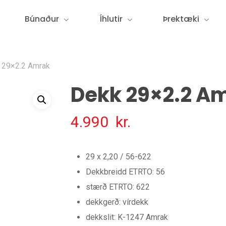
Búnaður
Íhlutir
Þrektæki
 29×2.2 Amrak
Dekk 29×2.2 A
4.990
kr.
29 x 2,20 / 56-622
Dekkbreidd ETRTO: 56
stærð ETRTO: 622
dekkgerð: vírdekk
dekkslit: K-1247 Amrak