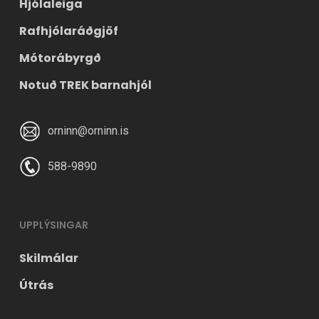
Hjólaleiga
Rafhjólaráðgjöf
Mótorábyrgð
Notuð TREK barnahjól
orninn@orninn.is
588-9890
UPPLÝSINGAR
Skilmálar
Útrás