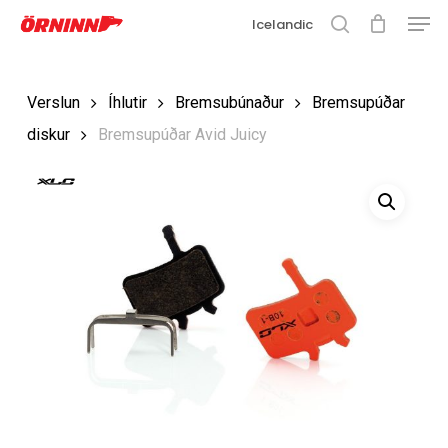
Matse
Fara
Icelandic
í
leit
Loka
aðalefni
valmyn
Loka
Verslun
Íhlutir
Bremsubúnaður
Bremsupúðar
leit
diskur
Bremsupúðar Avid Juicy