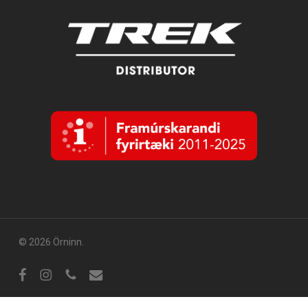
© 2026 Örninn.
Facebook
Instagram
sími
tölvupóstur