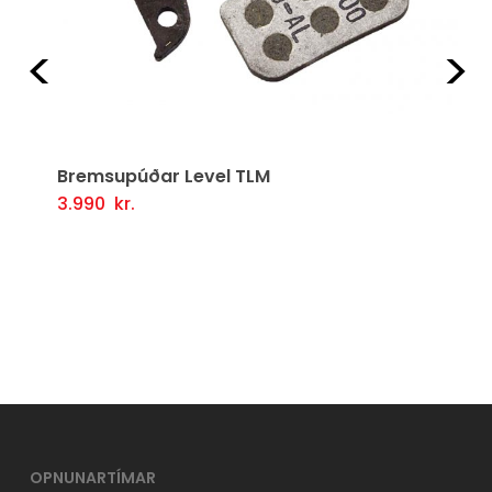
Fyrri
Næ
Bremsupúðar Level TLM
3.990
kr.
Setja Í Körfu
OPNUNARTÍMAR