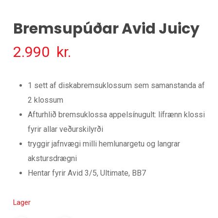
Bremsupúðar Avid Juicy
2.990
kr.
1 sett af diskabremsuklossum sem samanstanda af
2 klossum
Afturhlið bremsuklossa appelsínugult: lífrænn klossi
fyrir allar veðurskilyrði
tryggir jafnvægi milli hemlunargetu og langrar
akstursdrægni
Hentar fyrir Avid 3/5, Ultimate, BB7
Lager