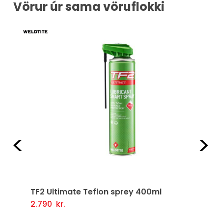
Vörur úr sama vöruflokki
Fyrri
Næ
TF2 Ultimate Teflon sprey 400ml
2.790
kr.
Setja Í Körfu