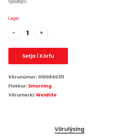
fjallahjól.
Lager
Setja Í Körfu
Vörunúmer:
0100640311
Flokkur:
Smurning
Vörumerki:
Weldtite
Vörulýsing