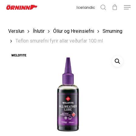
Matse
Fara
Icelandic
í
leit
Loka
aðalefni
valmyn
Loka
Verslun
Íhlutir
Ólíur og Hreinsiefni
Smurning
leit
Teflon smurefni fyrir allar veðurfar 100 ml