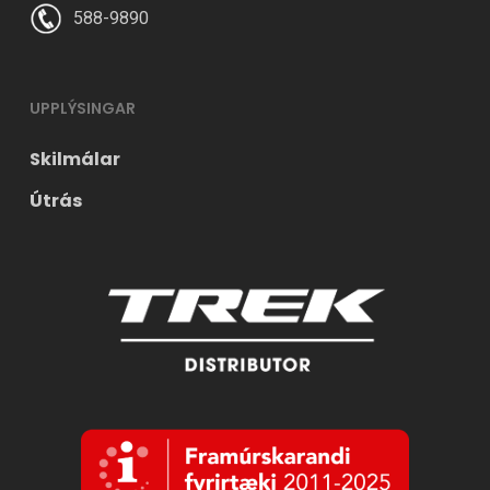
588-9890
UPPLÝSINGAR
Skilmálar
Útrás