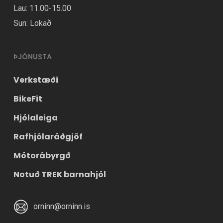
Lau: 11.00-15.00
Sun: Lokað
ÞJÓNUSTA
Verkstæði
BikeFit
Hjólaleiga
Rafhjólaráðgjöf
Mótorábyrgð
Notuð TREK barnahjól
orninn@orninn.is