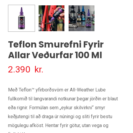
Teflon Smurefni Fyrir
Allar Veðurfar 100 Ml
2.390
kr.
Með Teflon™ yfirborðsvörn er All-Weather Lube
fullkomið til langvarandi notkunar þegar jörðin er blaut
eða rignir. Formúlan sem „eykur skilvirkni“ smyr
keðjutengi til að draga úr núningi og sliti fyrir bestu
mögulegu afköst. Hentar fyrir götur, utan vega og