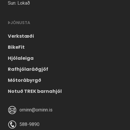
Sun: Lokað
ÞJÓNUSTA
Verkstæði
BikeFit
Hjólaleiga
Rafhjólaráðgjöf
Mótorábyrgð
Notuð TREK barnahjól
orninn@orninn.is
588-9890