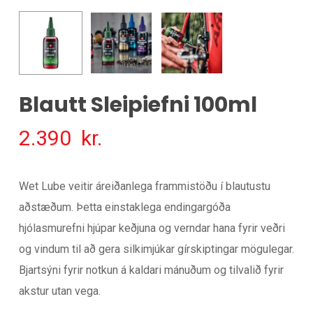
Blautt Sleipiefni 100ml
2.390
kr.
Wet Lube veitir áreiðanlega frammistöðu í blautustu
aðstæðum. Þetta einstaklega endingargóða
hjólasmurefni hjúpar keðjuna og verndar hana fyrir veðri
og vindum til að gera silkimjúkar gírskiptingar mögulegar.
Bjartsýni fyrir notkun á kaldari mánuðum og tilvalið fyrir
akstur utan vega.