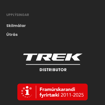
UPPLÝSINGAR
Skilmálar
Útrás