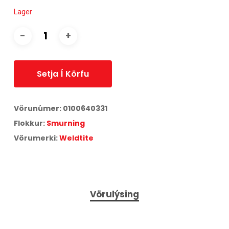
Lager
Setja Í Körfu
Vörunúmer:
0100640331
Flokkur:
Smurning
Vörumerki:
Weldtite
Vörulýsing