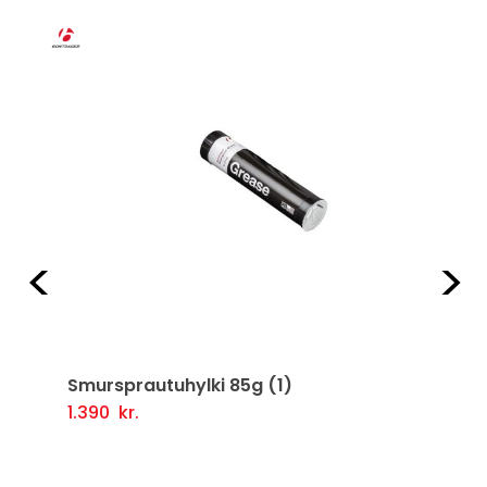
Fyrri
Næ
Smursprautuhylki 85g (1)
1.390
kr.
Setja Í Körfu