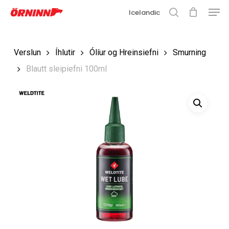
Matse
Fara
Icelandic
í
leit
Loka
aðalefni
valmyn
Loka
Verslun
Íhlutir
Ólíur og Hreinsiefni
Smurning
leit
Blautt sleipiefni 100ml