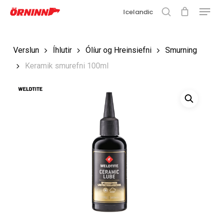
Matse
Fara
Icelandic
í
leit
Loka
aðalefni
valmyn
Loka
Verslun
Íhlutir
Ólíur og Hreinsiefni
Smurning
leit
Keramik smurefni 100ml