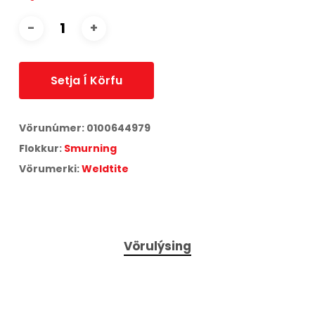
Setja Í Körfu
Vörunúmer:
0100644979
Flokkur:
Smurning
Vörumerki:
Weldtite
Vörulýsing