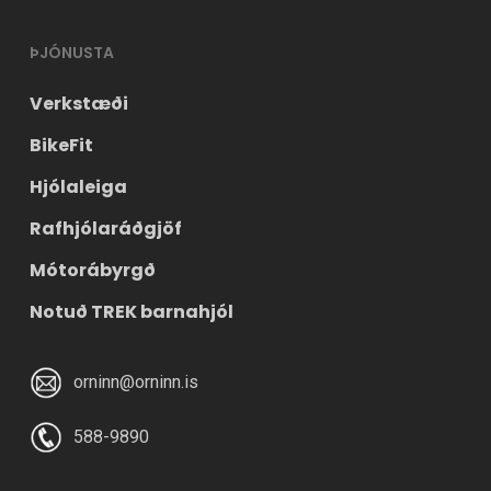
ÞJÓNUSTA
Verkstæði
BikeFit
Hjólaleiga
Rafhjólaráðgjöf
Mótorábyrgð
Notuð TREK barnahjól
orninn@orninn.is
588-9890