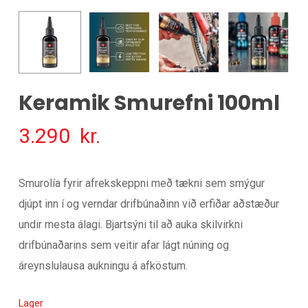
Keramik Smurefni 100ml
3.290
kr.
Smurolía fyrir afrekskeppni með tækni sem smýgur
djúpt inn í og ​​verndar drifbúnaðinn við erfiðar aðstæður
undir mesta álagi. Bjartsýni til að auka skilvirkni
drifbúnaðarins sem veitir afar lágt núning og
áreynslulausa aukningu á afköstum.
Lager