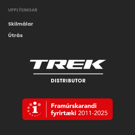
UPPLÝSINGAR
Skilmálar
Útrás