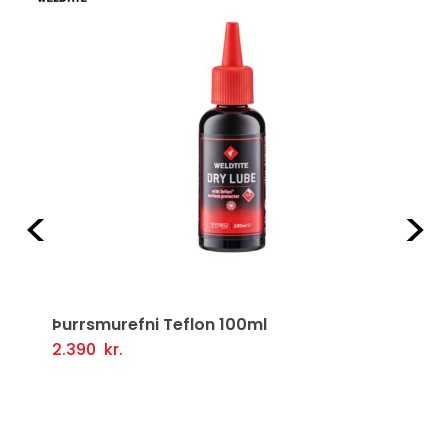
Fyrri
Næ
Þurrsmurefni Teflon 100ml
2.390
kr.
Setja Í Körfu