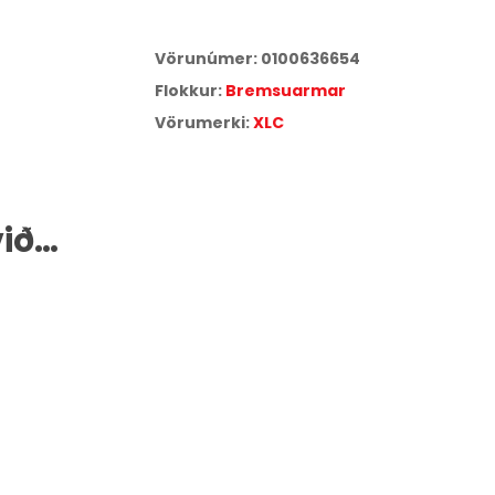
Smelltu hér
til að skoða verðskrá Síminn Pay.
Vörunúmer:
0100636654
Flokkur:
Bremsuarmar
Vörumerki:
XLC
við…