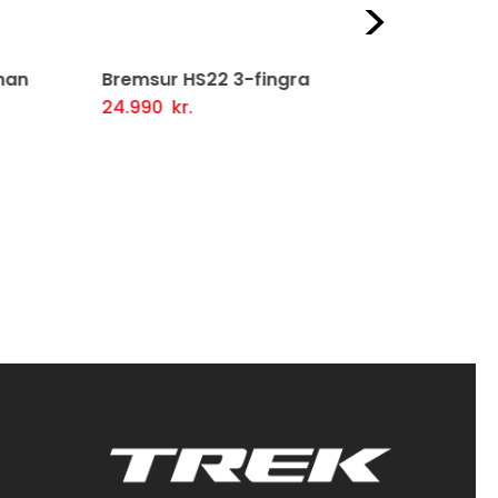
Næst
an
Bremsur HS22 3-fingra
Bremsuarm
24.990
kr.
2.990
kr.
firlit
Setja Í Körfu
Fljótlegt yfirlit
Setja Í Kör