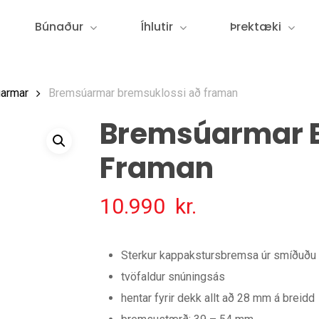
Búnaður
Íhlutir
Þrektæki
armar
Bremsúarmar bremsuklossi að framan
Bremsúarmar B
Framan
10.990
kr.
Sterkur kappakstursbremsa úr smíðuðu 
tvöfaldur snúningsás
hentar fyrir dekk allt að 28 mm á breidd