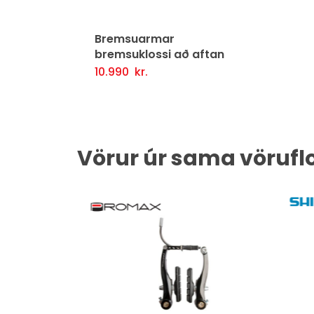
Bremsuarmar
bremsuklossi að aftan
10.990
kr.
Setja Í Körfu
Fljótlegt yfirlit
Vörur úr sama vörufl