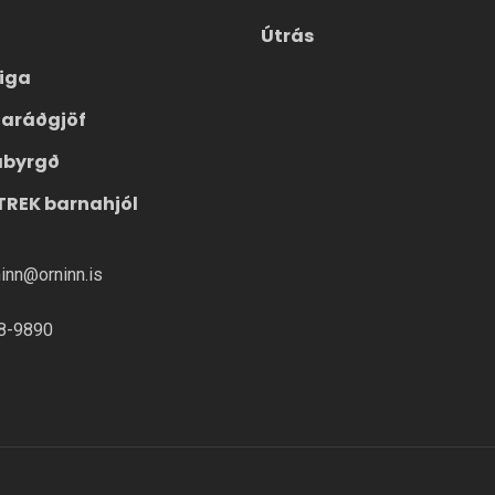
Útrás
eiga
laráðgjöf
ábyrgð
TREK barnahjól
ninn@orninn.is
8-9890