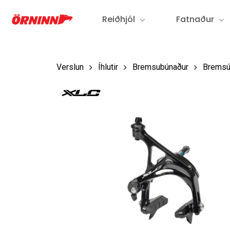
Fara
Reiðhjól
Fatnaður
í
aðalefni
Verslun
Íhlutir
Bremsubúnaður
Bremsú