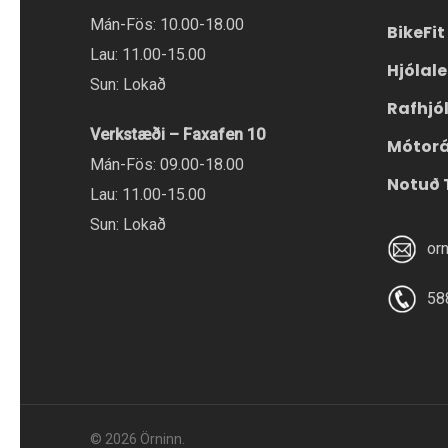
Mán-Fös: 10.00-18.00
BikeFit
Lau: 11.00-15.00
Hjólal
Sun: Lokað
Rafhjó
Verkstæði – Faxafen 10
Mótor
Mán-Fös: 09.00-18.00
Notuð 
Lau: 11.00-15.00
Sun: Lokað
or
58
© 2026 Örninn.