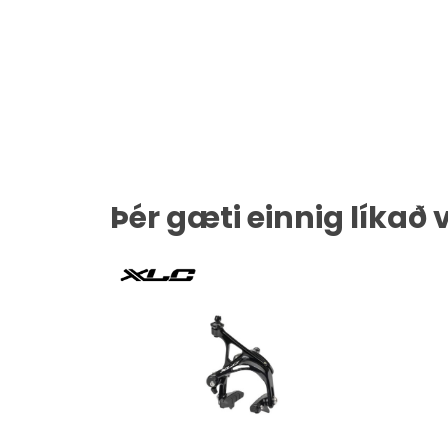
Þér gæti einnig líkað 