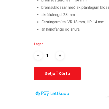
bremsustærð: 39 – 54 mm
bremsuklossar með skiptanlegum klos
skrúfulengd: 28 mm
Festingarmúta: VR 18 mm, HR 14 mm
án handfangs og snúra
Lager
Setja Í Körfu
Gre
14 daga greiðslufrestur er í boði fyrir þessa vöru.