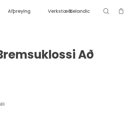
leit
Afþreying
Verkstæði
Icelandic
Karfan þín er tóm.
remsuklossi Að
áli