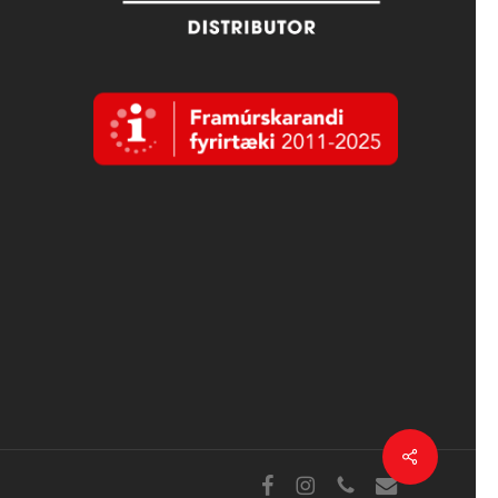
Deila
Facebook
Instagram
sími
tölvupóstur