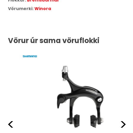
Vörumerki:
Winora
Vörur úr sama vöruflokki
Fyrri
Næ