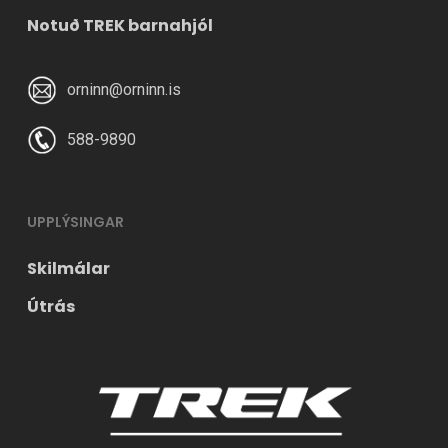
Notuð TREK barnahjól
orninn@orninn.is
588-9890
UPPLÝSINGAR
Skilmálar
Útrás