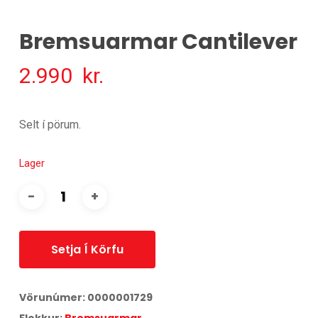
Bremsuarmar Cantilever
2.990
kr.
Selt í pörum.
Lager
Setja Í Körfu
Vörunúmer:
0000001729
Flokkur:
Bremsuarmar