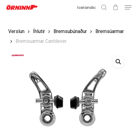
Matse
Fara
Icelandic
í
leit
Loka
aðalefni
valmyn
Loka
Verslun
Íhlutir
Bremsubúnaður
Bremsúarmar
leit
Bremsuarmar Cantilever