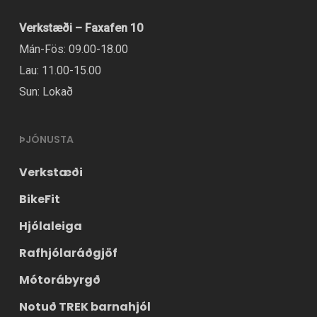
vörusíðunni.
Verkstæði – Faxafen 10
Mán-Fös: 09.00-18.00
Lau: 11.00-15.00
Sun: Lokað
Mjúkur og höggdeyfandi sæti sem gerir
barninu þínu kleift að ferðast í þægindum
ÞJÓNUSTA
Verkstæði
BikeFit
Hjólaleiga
Mjúk og þægileg akstur fyrir barnið þitt
þökk sé DualBeam fjöðrunarkerfinu sem
Rafhjólaráðgjöf
dregur úr höggum frá veginum.
Mótorábyrgð
Notuð TREK barnahjól