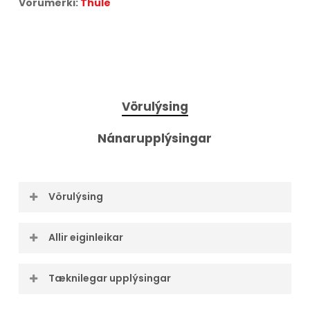
Vörumerki:
Thule
Vörulýsing
Nánarupplýsingar
Vörulýsing
Létt og stílhreint fyrir fyrsta flokks þægindi
Allir eiginleikar
Thule Yepp Nexxt Maxi er léttur og öruggur
barnahjólastóll sem festur er á afturhjólagrindina
Tæknilegar upplýsingar
með nútímalegri hönnun sem veitir barninu þínu