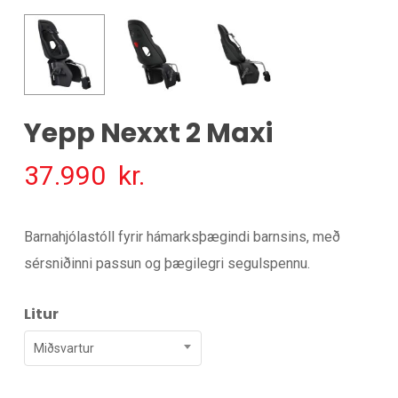
Yepp Nexxt 2 Maxi
37.990
kr.
Barnahjólastóll fyrir hámarksþægindi barnsins, með
sérsniðinni passun og þægilegri segulspennu.
Litur
Miðsvartur