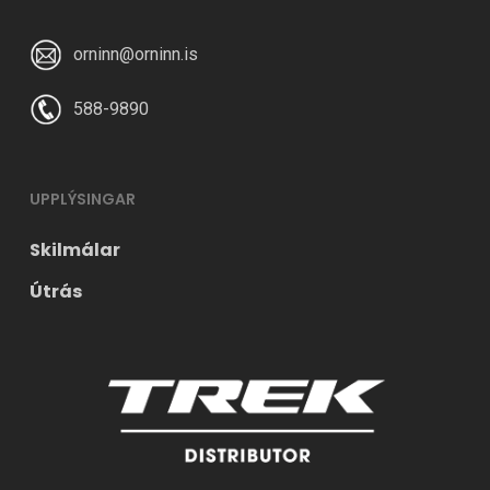
orninn@orninn.is
Stillanleg, bólstruð 5 punkta öryggisbelti
fyrir örugga, sérsniðna passun og
588-9890
hámarks þægindi fyrir barnið.
UPPLÝSINGAR
Skilmálar
Útrás
Aukin sýnileiki þökk sé innbyggðum
endurskinsmerki