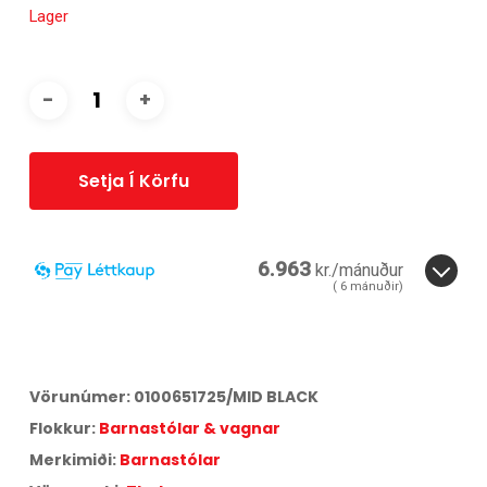
Lager
Setja Í Körfu
6.963
kr./mánuður
(
6
mánuðir)
6
mánuðir.
3
6
Miðað við
6
greiðslur á
17,25
% vöxtum.
Vörunúmer:
0100651725/MID BLACK
Aðeins
0,57
% lántökugjald og
295
kr. færslugjald á mánuði.
Flokkur:
Barnastólar & vagnar
Árleg hlutfallstala kostnaður:
42,75
%.
Heildarkostnaður:
41.776
kr.
Merkimiði:
Barnastólar