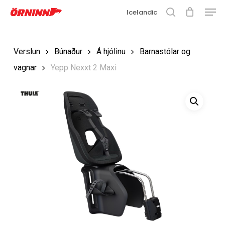
Matse
Fara
Icelandic
í
leit
Loka
aðalefni
valmyn
Loka
Verslun
Búnaður
Á hjólinu
Barnastólar og
leit
vagnar
Yepp Nexxt 2 Maxi