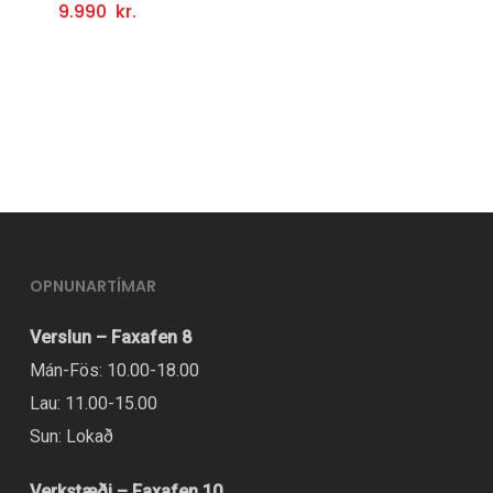
9.990
kr.
Þessi
Valmöguleikarar
vara
er
í
boði
í
mörgum
útgáfum.
Hægt
OPNUNARTÍMAR
er
Verslun – Faxafen 8
að
Mán-Fös: 10.00-18.00
velja
Lau: 11.00-15.00
valmöguleikana
Sun: Lokað
á
vörusíðunni.
Verkstæði – Faxafen 10