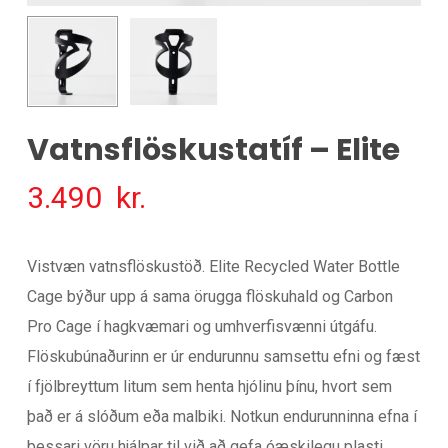
Vatnsflöskustatíf – Elite
3.490
kr.
Vistvæn vatnsflöskustöð. Elite Recycled Water Bottle
Cage býður upp á sama örugga flöskuhald og Carbon
Pro Cage í hagkvæmari og umhverfisvænni útgáfu.
Flöskubúnaðurinn er úr endurunnu samsettu efni og fæst
í fjölbreyttum litum sem henta hjólinu þínu, hvort sem
það er á slóðum eða malbiki. Notkun endurunninna efna í
þessari vöru hjálpar til við að gefa óæskilegu plasti