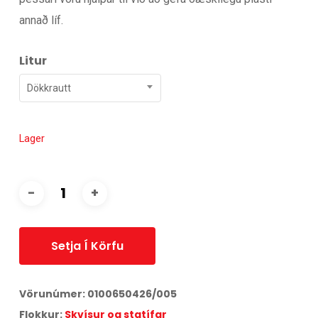
annað líf.
Litur
Dökkrautt
Lager
Setja Í Körfu
Vörunúmer:
0100650426/005
Flokkur:
Skvísur og statífar