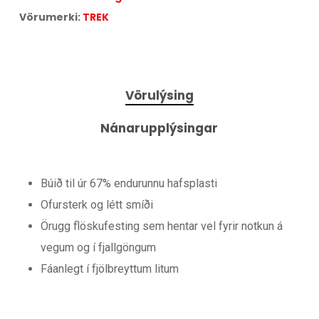
Vörumerki:
TREK
Vörulýsing
Nánarupplýsingar
Búið til úr 67% endurunnu hafsplasti
Ofursterk og létt smíði
Örugg flöskufesting sem hentar vel fyrir notkun á
vegum og í fjallgöngum
Fáanlegt í fjölbreyttum litum