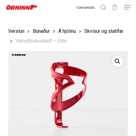
Matse
Fara
Icelandic
í
leit
Loka
aðalefni
valmyn
Loka
Verslun
Búnaður
Á hjólinu
Skvísur og statífar
leit
Vatnsflöskustatíf – Elite