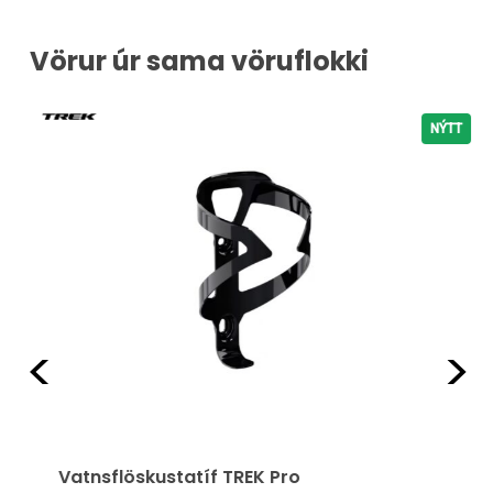
Vörur úr sama vöruflokki
NÝTT
Fyrri
Næ
Vatnsflöskustatíf TREK Pro