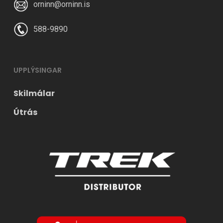
orninn@orninn.is
588-9890
UPPLÝSINGAR
Skilmálar
Útrás