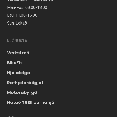
Mán-Fös: 09.00-18.00
Lau: 11.00-15.00
Sun: Lokað
ÞJÓNUSTA
Verkstæði
BikeFit
Hjólaleiga
Rafhjólaráðgjöf
Mótorábyrgð
Notuð TREK barnahjól