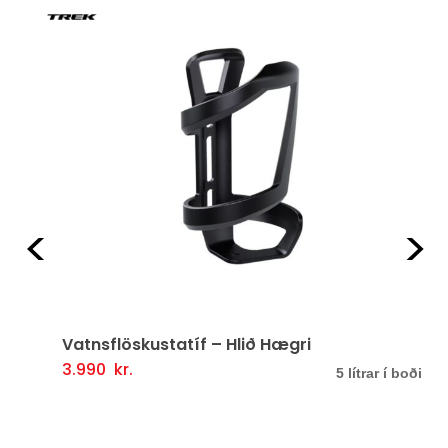
Fyrri
Næ
Vatnsflöskustatíf – Hlið Hægri
3.990
kr.
Þessi
Valmöguleikarar
5 lítrar í boði
vara
er