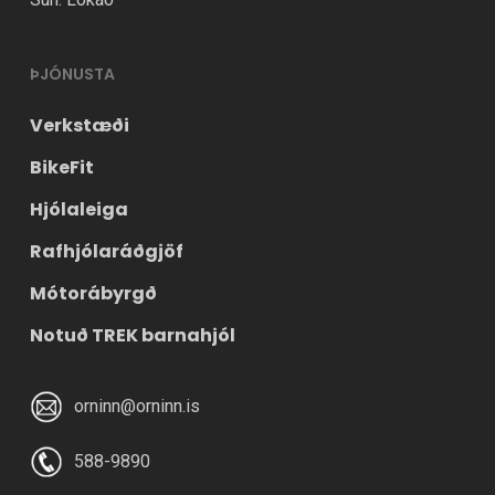
ÞJÓNUSTA
Verkstæði
BikeFit
Hjólaleiga
Rafhjólaráðgjöf
Mótorábyrgð
Notuð TREK barnahjól
orninn@orninn.is
588-9890