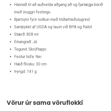
Hannað til að auðvelda aðgang að og fjarlægja búrið
með öruggri festingu
Bjartsýni fyrir notkun með hliðarhleðslugrind
Samþykkt af USDA og laust við BPA og ftalöt
Stærð: 828 ml
Einangrað: Já
Tegund: Skrúftappi
Festur húfa: Nei
Hæð flösku: 30 cm
Þyngd: 141 g
Vörur úr sama vöruflokki