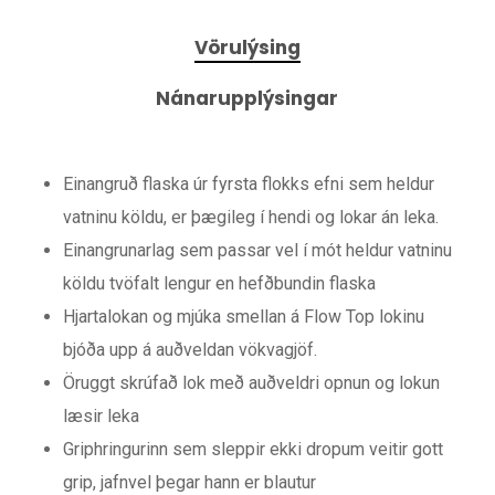
Vörulýsing
Nánarupplýsingar
Einangruð flaska úr fyrsta flokks efni sem heldur
vatninu köldu, er þægileg í hendi og lokar án leka.
Einangrunarlag sem passar vel í mót heldur vatninu
köldu tvöfalt lengur en hefðbundin flaska
Hjartalokan og mjúka smellan á Flow Top lokinu
bjóða upp á auðveldan vökvagjöf.
Öruggt skrúfað lok með auðveldri opnun og lokun
læsir leka
Griphringurinn sem sleppir ekki dropum veitir gott
grip, jafnvel þegar hann er blautur