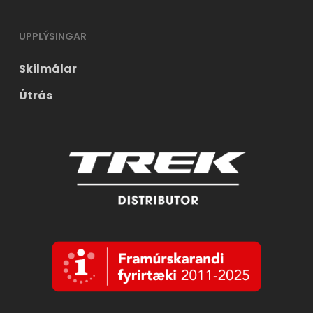
UPPLÝSINGAR
Skilmálar
Útrás