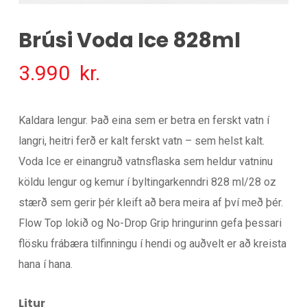
Brúsi Voda Ice 828ml
3.990
kr.
Kaldara lengur. Það eina sem er betra en ferskt vatn í
langri, heitri ferð er kalt ferskt vatn – sem helst kalt.
Voda Ice er einangruð vatnsflaska sem heldur vatninu
köldu lengur og kemur í byltingarkenndri 828 ml/28 oz
stærð sem gerir þér kleift að bera meira af því með þér.
Flow Top lokið og No-Drop Grip hringurinn gefa þessari
flösku frábæra tilfinningu í hendi og auðvelt er að kreista
hana í hana.
Litur