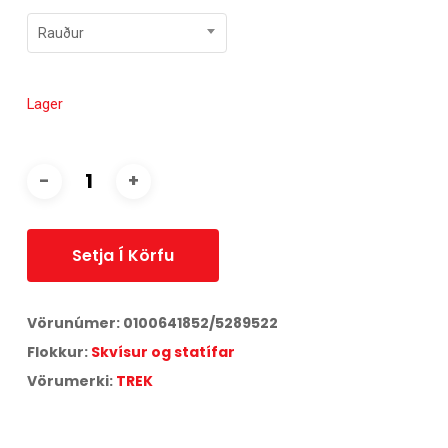
Rauður
Lager
Setja Í Körfu
Vörunúmer:
0100641852/5289522
Flokkur:
Skvísur og statífar
Vörumerki:
TREK