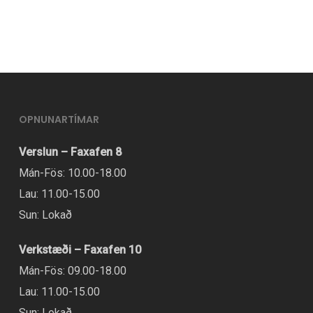
í
boði
í
mörgum
útgáfum.
Hægt
OPNUNARTÍMAR
er
Verslun – Faxafen 8
að
Mán-Fös: 10.00-18.00
velja
Lau: 11.00-15.00
valmöguleikana
Sun: Lokað
á
vörusíðunni.
Verkstæði – Faxafen 10
Mán-Fös: 09.00-18.00
Lau: 11.00-15.00
Sun: Lokað