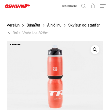
Matse
Fara
Icelandic
í
leit
Loka
aðalefni
valmyn
Loka
Verslun
Búnaður
Á hjólinu
Skvísur og statífar
leit
Brúsi Voda Ice 828ml