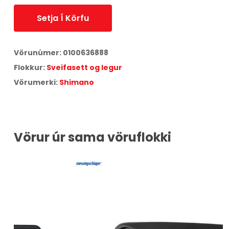
Setja Í Körfu
Vörunúmer:
0100636888
Flokkur:
Sveifasett og legur
Vörumerki:
Shimano
Vörur úr sama vöruflokki