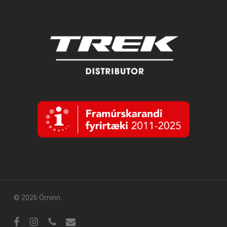
© 2026 Örninn.
Facebook
Instagram
sími
tölvupóstur