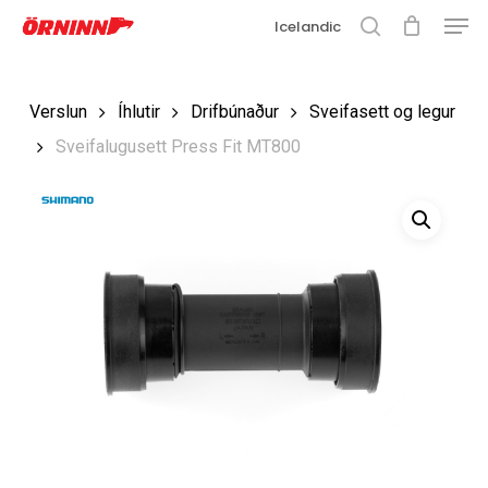
Matse
Fara
Icelandic
í
leit
Loka
aðalefni
valmyn
Loka
Verslun
Íhlutir
Drifbúnaður
Sveifasett og legur
leit
Sveifalugusett Press Fit MT800