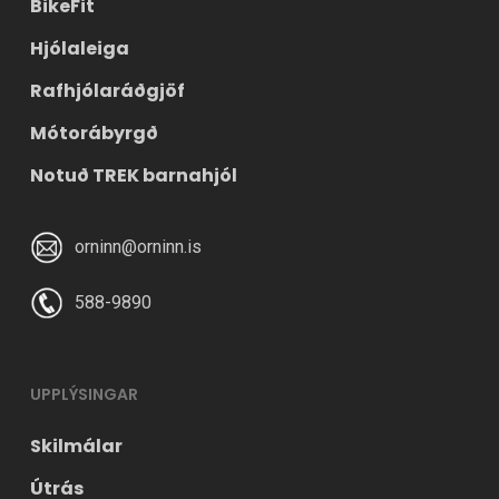
BikeFit
Hjólaleiga
Rafhjólaráðgjöf
Mótorábyrgð
Notuð TREK barnahjól
orninn@orninn.is
588-9890
UPPLÝSINGAR
Skilmálar
Útrás