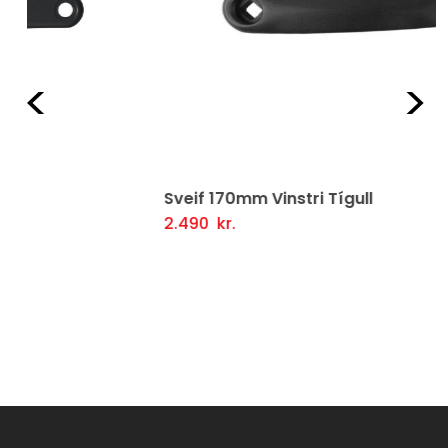
Fyrri
Næ
Sveif 170mm Vinstri Tígull
2.490
kr.
Setja Í Körfu