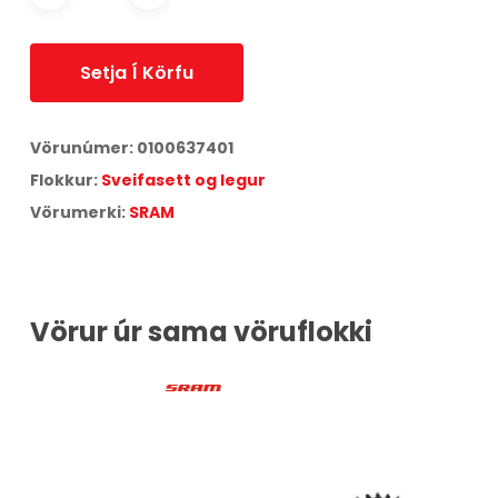
Setja Í Körfu
Vörunúmer:
0100637401
Flokkur:
Sveifasett og legur
Vörumerki:
SRAM
Vörur úr sama vöruflokki