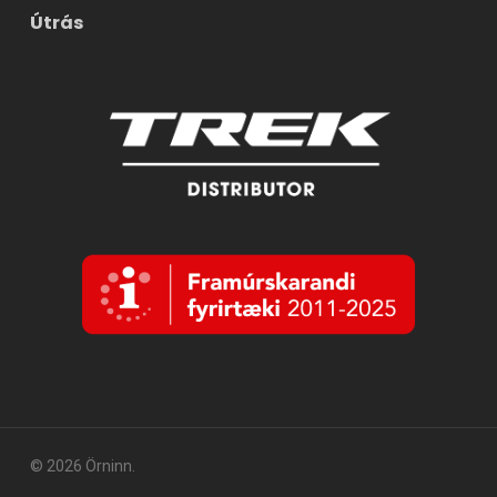
Útrás
© 2026 Örninn.