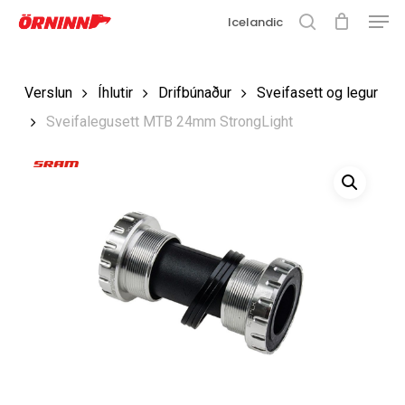
Matse
Fara
Icelandic
í
leit
Loka
aðalefni
valmyn
Loka
Verslun
Íhlutir
Drifbúnaður
Sveifasett og legur
leit
Sveifalegusett MTB 24mm StrongLight