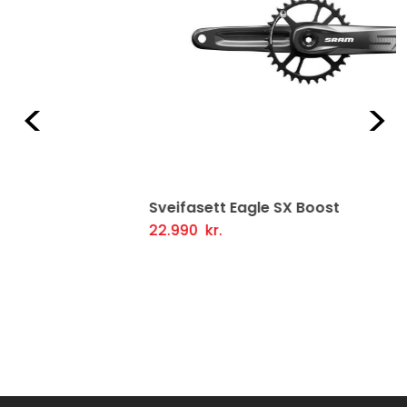
Fyrri
Næ
Sveifasett Eagle SX Boost
22.990
kr.
Setja Í Körfu