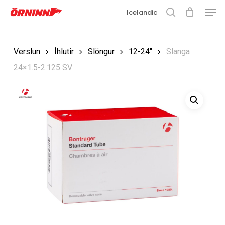
Matse
Fara
Icelandic
í
leit
Loka
aðalefni
valmyn
Loka
Verslun
Íhlutir
Slöngur
12-24"
Slanga
leit
24×1.5-2.125 SV