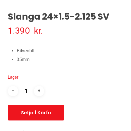
Slanga 24×1.5-2.125 SV
1.390
kr.
Bílventill
35mm
Lager
Setja Í Körfu