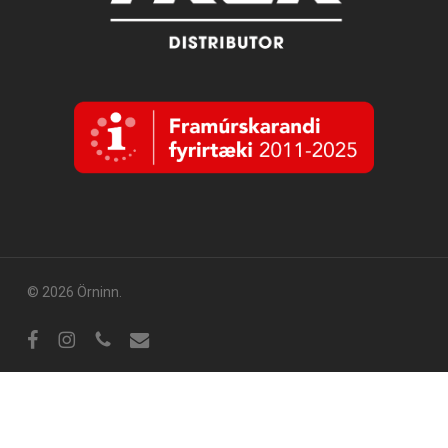
© 2026 Örninn.
Facebook
Instagram
sími
tölvupóstur