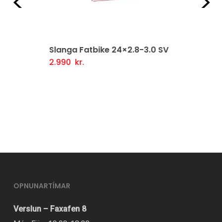
Fyrri
Næ
Slanga Fatbike 24×2.8-3.0 SV
2.990
kr.
Setja Í Körfu
OPNUNARTÍMAR
Verslun – Faxafen 8