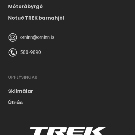
Mótorábyrgð
Notuð TREK barnahjól
orninn@orninn.is
588-9890
UPPLÝSINGAR
Skilmálar
Útrás