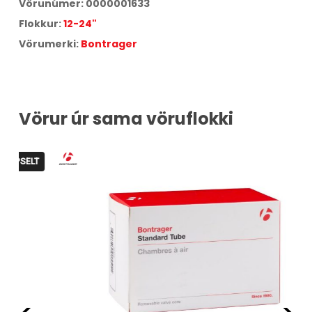
Vörunúmer:
0000001633
Flokkur:
12-24"
Vörumerki:
Bontrager
Vörur úr sama vöruflokki
LT