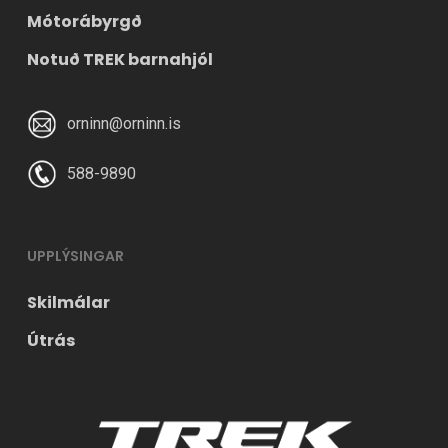
Mótorábyrgð
Notuð TREK barnahjól
orninn@orninn.is
588-9890
UPPLÝSINGAR
Skilmálar
Útrás