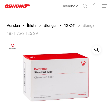
Matse
Fara
Icelandic
í
leit
Loka
aðalefni
valmyn
Loka
Verslun
Íhlutir
Slöngur
12-24"
Slanga
leit
18×1,75-2,125 SV