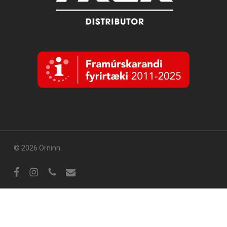
© 2026 Örninn.
Facebook
Instagram
sími
tölvupóstur