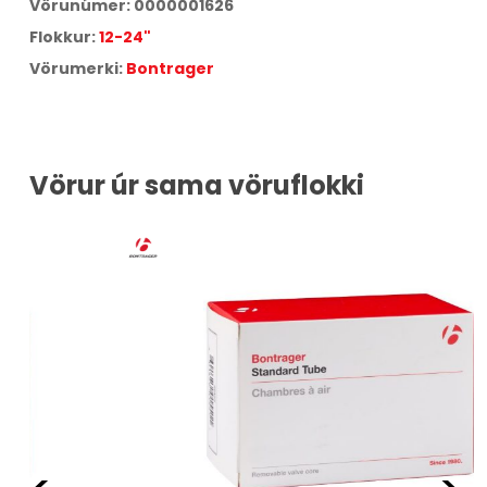
Vörunúmer:
0000001626
Flokkur:
12-24"
Vörumerki:
Bontrager
Vörur úr sama vöruflokki