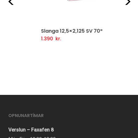
Fyrri
Næ
Slanga 12,5×2,125 SV 70°
1.390
kr.
Setja Í Körfu
OPNUNARTÍMAR
Verslun – Faxafen 8