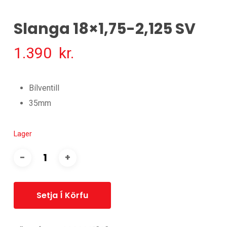
Slanga 18×1,75-2,125 SV
1.390
kr.
Bílventill
35mm
Lager
Setja Í Körfu