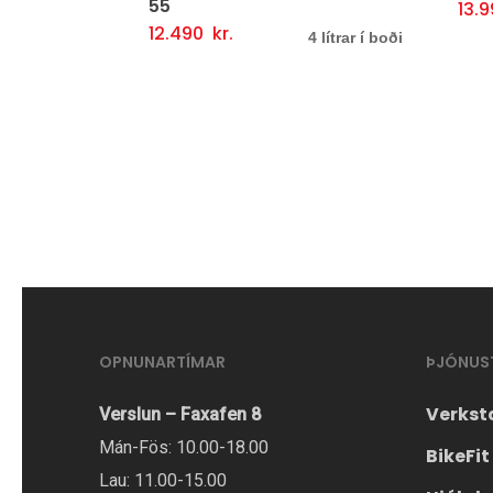
55
13.990
kr.
Þess
Valmöguleikarar
F
6 lít
12.490
kr.
Þessi
Valmöguleikarar
Fljótlegt yfirlit
4 lítrar í boði
vara
vara
er
er
í
í
boði
boði
í
í
mör
mörgum
útgá
útgáfum.
Hæg
Hægt
er
er
að
OPNUNARTÍMAR
ÞJÓNUS
að
velja
velja
valm
Verkst
Verslun – Faxafen 8
valmöguleikana
á
Mán-Fös: 10.00-18.00
BikeFit
á
vöru
Lau: 11.00-15.00