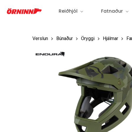
Fara
Reiðhjól
Fatnaður
í
aðalefni
Verslun
Búnaður
Öryggi
Hjálmar
Fæ