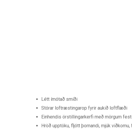
Létt ímótað smíði
Stórar loftræstingarop fyrir aukið loftflæði
Einhendis örstillingarkerfi með mörgum festin
Hröð upptöku, fljótt þornandi, mjúk viðkomu,