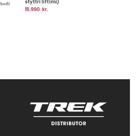
líftími)
10.990
kr.
Þessi
Valmöguleikarar
Fljótlegt y
5 lítrar í boð
kr.
Þessi
uleikarar
Fljótlegt yfirlit
vara
vara
er
er
í
í
boði
boði
í
í
mörgum
mörgum
útgáfum.
útgáfum.
Hægt
Hægt
er
er
að
að
velja
velja
valmöguleik
valmöguleikana
á
á
vörusíðunni.