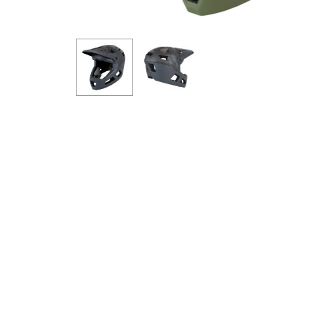
Ýttu á Enter til að leita eða ESC til að loka