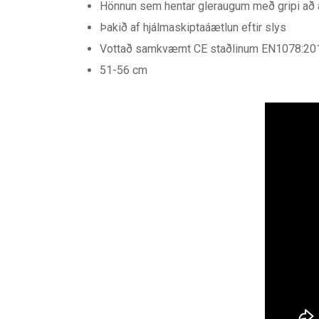
Hönnun sem hentar gleraugum með gripi að 
Þakið af hjálmaskiptaáætlun eftir slys
Vottað samkvæmt CE staðlinum EN1078:20
51-56 cm