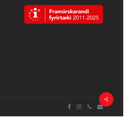
vörusíðunni.
Deila
Facebook
Instagram
sími
tölvupóstur