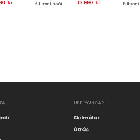
styttri 
13.990
kr.
i
Þessi
ljótlegt yfirlit
Valmöguleikarar
Fljótlegt yfirlit
rar í boði
5 lítrar í boði
15.990
Valmög
vara
er
í
boði
í
gum
mörgum
fum.
útgáfum.
t
Hægt
er
að
TA
UPPLÝSINGAR
velja
öguleikana
valmöguleikana
æði
Skilmálar
á
Útrás
síðunni.
vörusíðunni.