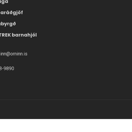
eiga
laráðgjöf
ábyrgð
TREK barnahjól
ninn@orninn.is
8-9890