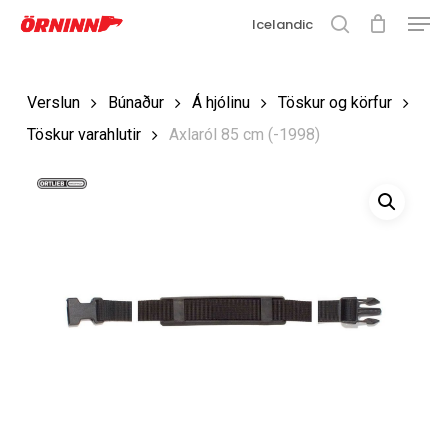
Matse
Fara
Icelandic
í
leit
Loka
aðalefni
valmyn
Loka
Verslun
Búnaður
Á hjólinu
Töskur og körfur
leit
Töskur varahlutir
Axlaról 85 cm (-1998)