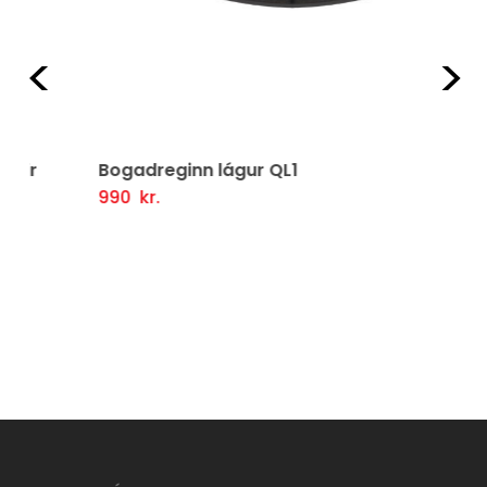
Fyrri
Næ
Bogadreginn lágur QL1
990
kr.
Setja Í Körfu