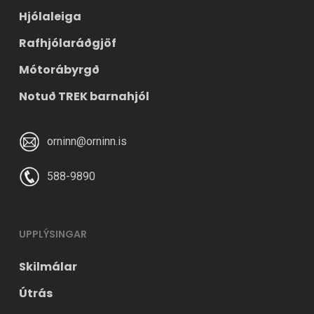
Hjólaleiga
Rafhjólaráðgjöf
Mótorábyrgð
Notuð TREK barnahjól
orninn@orninn.is
588-9890
UPPLÝSINGAR
Skilmálar
Útrás