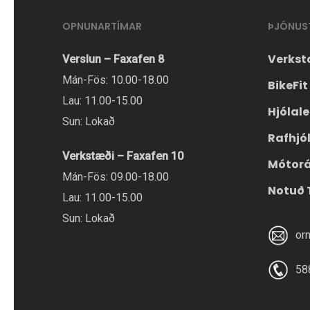
OPNUNARTÍMAR
ÞJÓNUS
Verkst
Verslun – Faxafen 8
Mán-Fös: 10.00-18.00
BikeFit
Lau: 11.00-15.00
Hjólal
Sun: Lokað
Rafhjó
Verkstæði – Faxafen 10
Mótor
Mán-Fös: 09.00-18.00
Notuð 
Lau: 11.00-15.00
Sun: Lokað
or
58