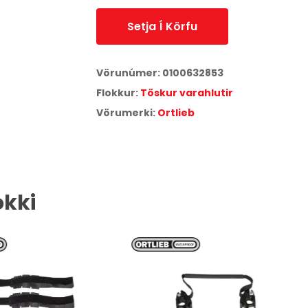
Setja Í Körfu
Vörunúmer:
0100632853
Flokkur:
Töskur varahlutir
Vörumerki:
Ortlieb
okki