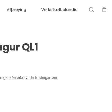
leit
Afþreying
Verkstæði
Icelandic
Karfan þín er tóm.
gur QL1
 gallaða eða týnda festingartein.
Loka
leit