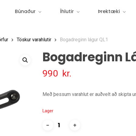
Búnaður
Íhlutir
Þrektæki
rfur
Töskur varahlutir
Bogadreginn lágur QL1
Bogadreginn Lá
990
kr.
Með þessum varahlut er auðvelt að skipta um
Lager