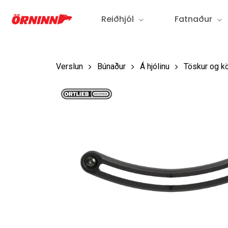
Fara
Reiðhjól
Fatnaður
í
aðalefni
Verslun
Búnaður
Á hjólinu
Töskur og kö
Ýttu á Enter til að leita eða ESC til að loka