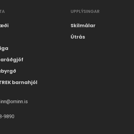
TA
UPPLÝSINGAR
æði
Skilmálar
Útrás
eiga
laráðgjöf
ábyrgð
TREK barnahjól
ninn@orninn.is
8-9890