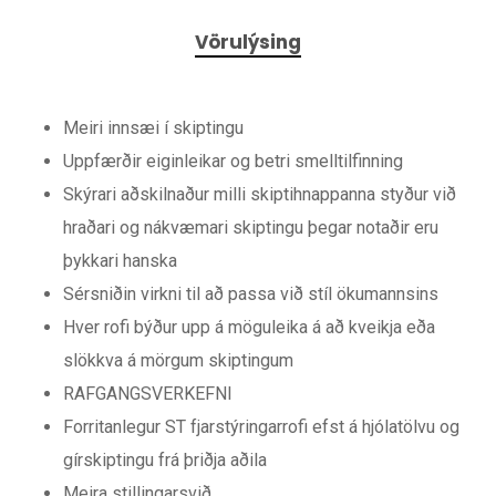
Vörulýsing
Meiri innsæi í skiptingu
Uppfærðir eiginleikar og betri smelltilfinning
Skýrari aðskilnaður milli skiptihnappanna styður við
hraðari og nákvæmari skiptingu þegar notaðir eru
þykkari hanska
Sérsniðin virkni til að passa við stíl ökumannsins
Hver rofi býður upp á möguleika á að kveikja eða
slökkva á mörgum skiptingum
RAFGANGSVERKEFNI
Forritanlegur ST fjarstýringarrofi efst á hjólatölvu og
gírskiptingu frá þriðja aðila
Meira stillingarsvið