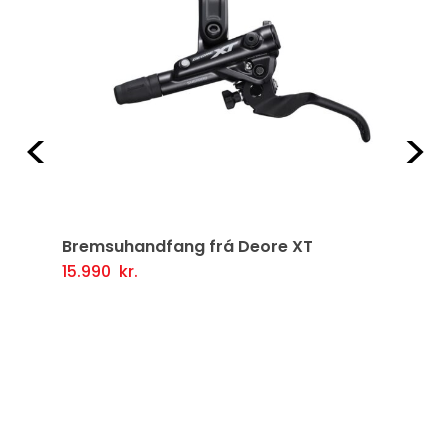
Fyrri
Næ
Bremsuhandfang frá Deore XT
15.990
kr.
Setja Í Körfu