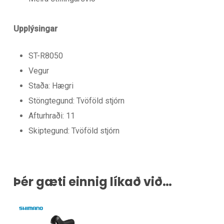
Upplýsingar
ST-R8050
Vegur
Staða: Hægri
Stöngtegund: Tvöföld stjórn
Afturhraði: 11
Skiptegund: Tvöföld stjórn
Þér gæti einnig líkað við…