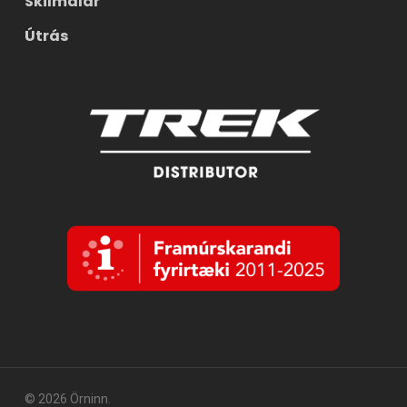
Skilmálar
Útrás
© 2026 Örninn.