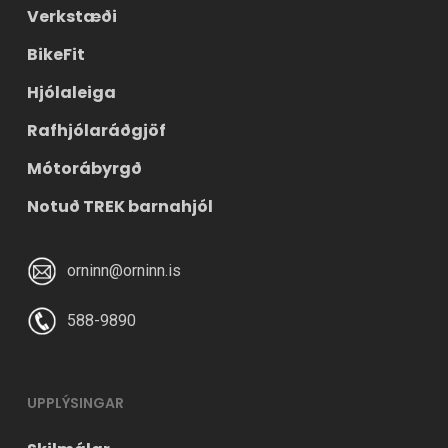
Verkstæði
BikeFit
Hjólaleiga
Rafhjólaráðgjöf
Mótorábyrgð
Notuð TREK barnahjól
orninn@orninn.is
588-9890
UPPLÝSINGAR