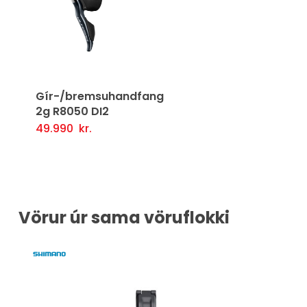
Gír-/bremsuhandfang
2g R8050 DI2
49.990
kr.
Setja Í Körfu
Vörur úr sama vöruflokki