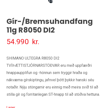
Gír-/bremsuhandfang
11g R8050 DI2
54.990
kr.
SHIMANO ULTEGRA R8050 DI2
TVÍÞÆTTISTJÓRNARSTÖÐVAR eru með uppfærðri
hnappaupplifun og -hönnun sem tryggir hraða og
nákvæma gírskiptingu, jafnvel þótt þykkir hanski séu
notaðir. Nýju stöngarnir eru einnig með meira svið til að
stilla gír og forritanlegan ST-hnapp til að stöðva hettuna.
Lager