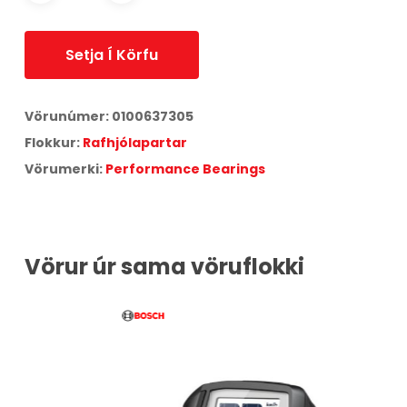
Setja Í Körfu
Vörunúmer:
0100637305
Flokkur:
Rafhjólapartar
Vörumerki:
Performance Bearings
Vörur úr sama vöruflokki