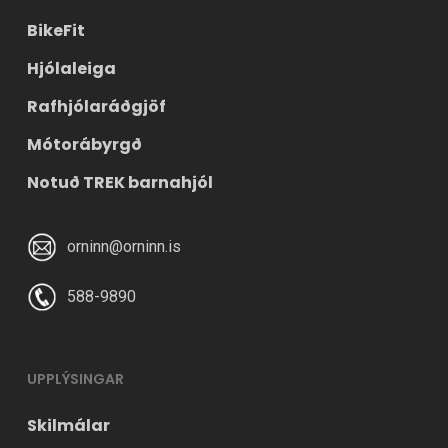
BikeFit
Hjólaleiga
Rafhjólaráðgjöf
Mótorábyrgð
Notuð TREK barnahjól
orninn@orninn.is
588-9890
UPPLÝSINGAR
Skilmálar