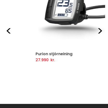
Fyrri
Næ
Purion stjórneining
27.990
kr.
Setja Í Körfu