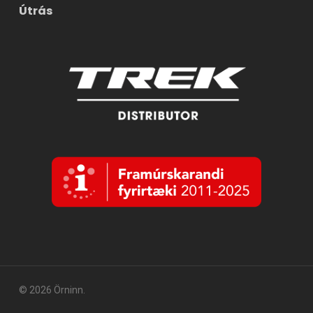
Útrás
© 2026 Örninn.