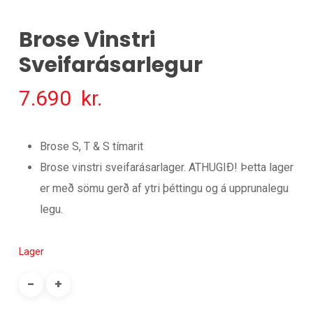
Brose Vinstri
Sveifarásarlegur
7.690
kr.
Brose S, T & S tímarit
Brose vinstri sveifarásarlager. ATHUGIÐ! Þetta lager
er með sömu gerð af ytri þéttingu og á upprunalegu
legu.
Lager