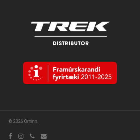
© 2026 Örninn.
Facebook
Instagram
sími
tölvupóstur