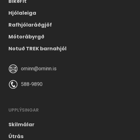
BikeFit
Hjólaleiga
Rafhjólaráðgjöf
Mótorábyrgð
Notuð TREK barnahjól
orninn@orninn.is
588-9890
UPPLÝSINGAR
Skilmálar
Útrás