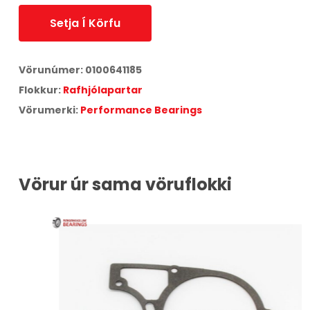
Setja Í Körfu
Vörunúmer:
0100641185
Flokkur:
Rafhjólapartar
Vörumerki:
Performance Bearings
Vörur úr sama vöruflokki