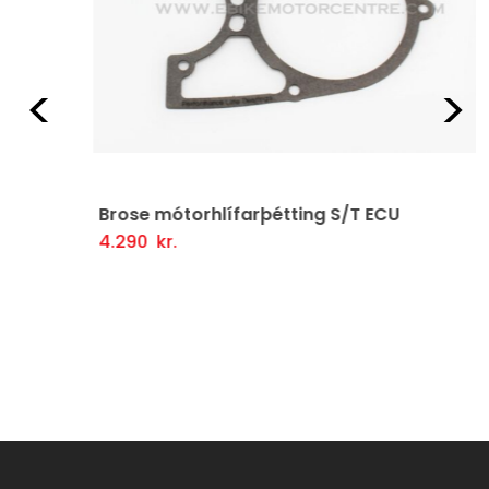
Fyrri
Næ
Brose mótorhlífarþétting S/T ECU
4.290
kr.
Setja Í Körfu