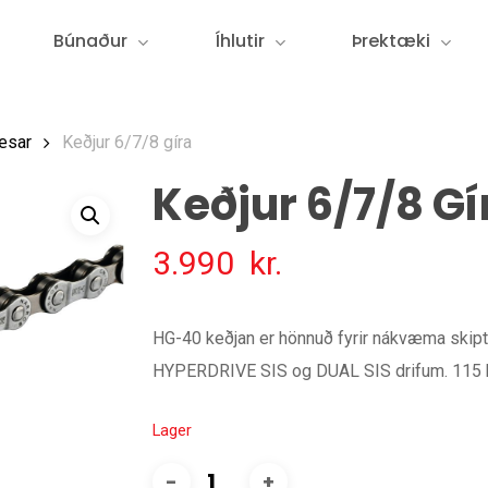
Búnaður
Íhlutir
Þrektæki
æsar
Keðjur 6/7/8 gíra
Keðjur 6/7/8 Gí
3.990
kr.
HG-40 keðjan er hönnuð fyrir nákvæma skiptin
HYPERDRIVE SIS og DUAL SIS drifum. 115 h
Lager