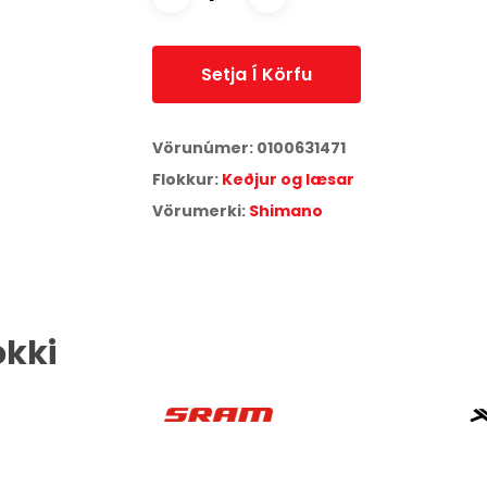
Setja Í Körfu
Vörunúmer:
0100631471
Flokkur:
Keðjur og læsar
Vörumerki:
Shimano
okki