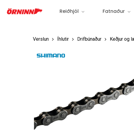
Fara
Reiðhjól
Fatnaður
í
aðalefni
Verslun
Íhlutir
Drifbúnaður
Keðjur og l
Ýttu á Enter til að leita eða ESC til að loka