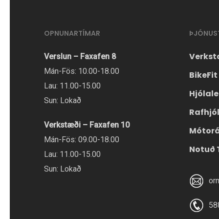
OPNUNARTÍMAR
ÞJÓNUS
Verkst
Verslun – Faxafen 8
Mán-Fös: 10.00-18.00
BikeFit
Lau: 11.00-15.00
Hjólal
Sun: Lokað
Rafhjó
Verkstæði – Faxafen 10
Mótor
Mán-Fös: 09.00-18.00
Notuð 
Lau: 11.00-15.00
Sun: Lokað
or
58