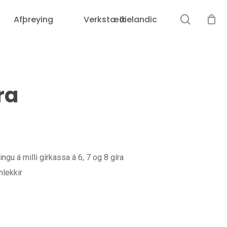
leit
Afþreying
Verkstæði
Icelandic
Karfan þín er tóm.
ra
gu á milli gírkassa á 6, 7 og 8 gíra
Loka
lekkir
leit