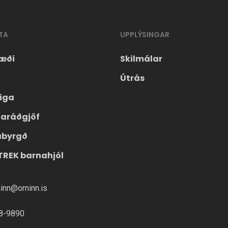
TA
UPPLÝSINGAR
æði
Skilmálar
Útrás
eiga
laráðgjöf
ábyrgð
TREK barnahjól
ninn@orninn.is
8-9890