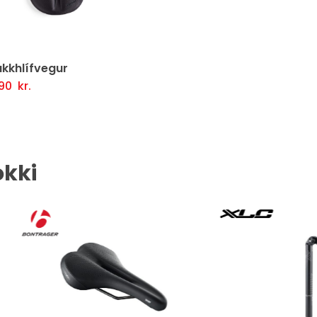
kkhlífvegur
490
kr.
etja Í Körfu
Fljótlegt yfirlit
okki