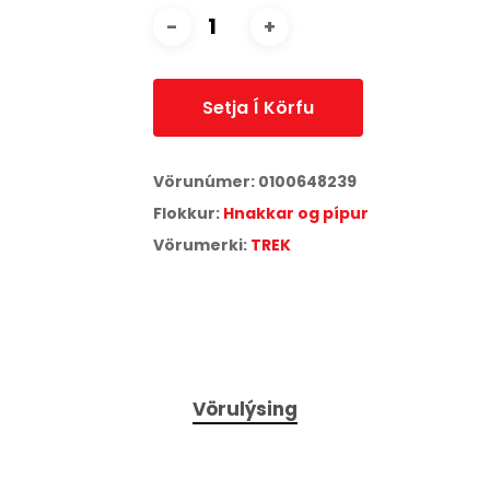
Setja Í Körfu
Vörunúmer:
0100648239
Flokkur:
Hnakkar og pípur
Vörumerki:
TREK
Vörulýsing