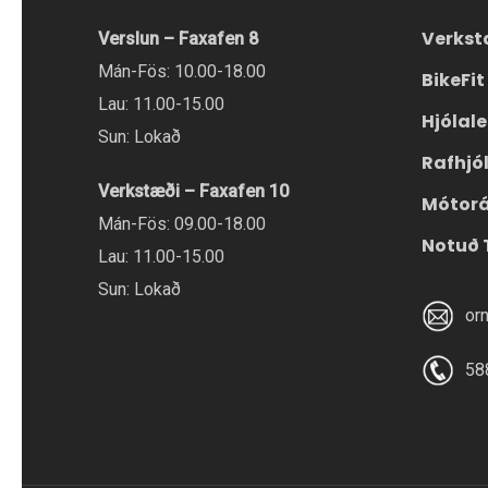
valmöguleikana
Verkst
Verslun – Faxafen 8
á
Mán-Fös: 10.00-18.00
BikeFit
vörusíðunni.
Lau: 11.00-15.00
Hjólal
Sun: Lokað
Rafhjó
Verkstæði – Faxafen 10
Mótor
Mán-Fös: 09.00-18.00
Notuð 
Lau: 11.00-15.00
Sun: Lokað
or
58