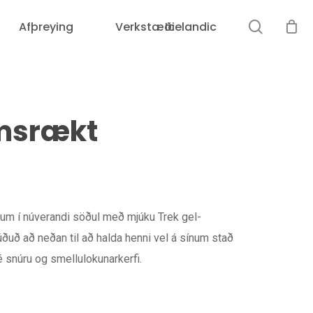
leit
Afþreying
Verkstæði
Icelandic
Karfan þín er tóm.
amsrækt
dum í núverandi söðul með mjúku Trek gel-
úðuð að neðan til að halda henni vel á sínum stað
 snúru og smellulokunarkerfi.