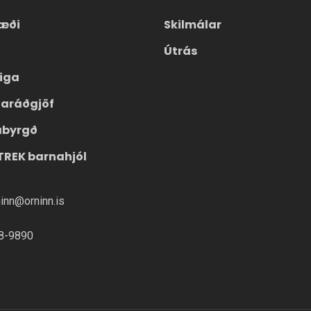
valmöguleikana
æði
Skilmálar
á
Útrás
vörusíðunni.
eiga
laráðgjöf
ábyrgð
TREK barnahjól
ninn@orninn.is
8-9890