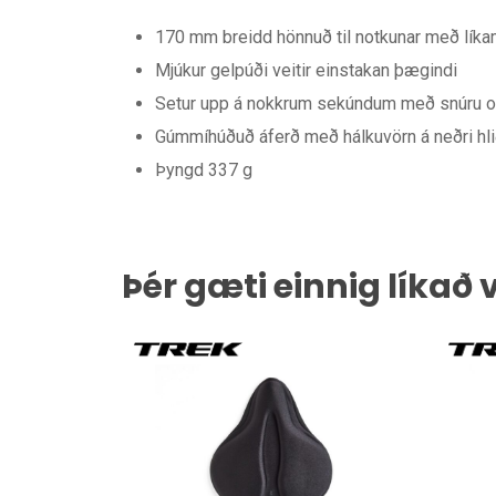
170 mm breidd hönnuð til notkunar með lík
Mjúkur gelpúði veitir einstakan þægindi
Setur upp á nokkrum sekúndum með snúru o
Gúmmíhúðuð áferð með hálkuvörn á neðri hliði
Þyngd 337 g
Þér gæti einnig líkað 