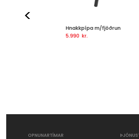
Fyrri
r 16
Hnakkpípa m/fjöðrun
Hna
5.990
kr.
5.9
Þessi
ljótlegt yfirlit
Valmöguleikarar
Fljótlegt yfirlit
Va
vara
er
í
boði
í
mörgum
útgáfum.
Hægt
er
að
OPNUNARTÍMAR
ÞJÓNUS
velja