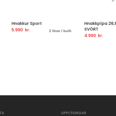
kkur Sport
Hnakkpípa 26,8 350 mm
SVÖRT
90
kr.
Þessi
lmöguleikarar
Fljótlegt yfirlit
2 lítrar í boði
4.990
kr.
Setja Í Körfu
Fljótlegt y
vara
er
í
boði
í
mörgum
útgáfum.
Hægt
er
að
TA
UPPLÝSINGAR
velja