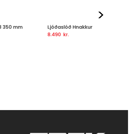
Næst
Ljóðaslóð Hnakkur
Hnakkpíp
SVÖRT
8.490
kr.
Setja Í Körfu
Fljótlegt yfirlit
2.690
kr.
firlit
Setja Í Kör