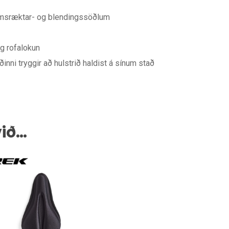
amsræktar- og blendingssöðlum
g rofalokun
nni tryggir að hulstrið haldist á sínum stað
við…