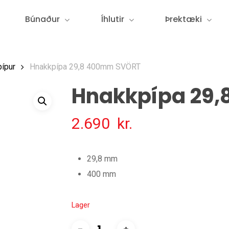
Búnaður
Íhlutir
Þrektæki
pípur
Hnakkpípa 29,8 400mm SVÖRT
Hnakkpípa 29
2.690
kr.
29,8 mm
400 mm
Lager