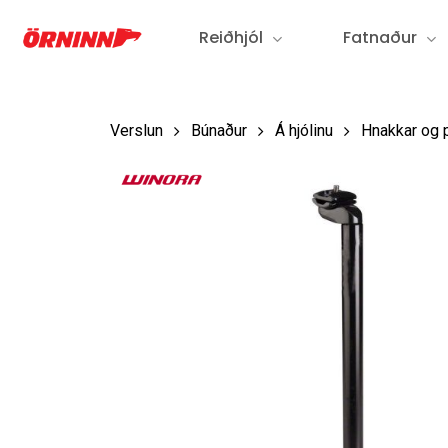
Fara
Reiðhjól
Fatnaður
í
aðalefni
Verslun
Búnaður
Á hjólinu
Hnakkar og 
Ýttu á Enter til að leita eða ESC til að loka