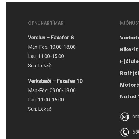
er
að
OPNUNARTÍMAR
ÞJÓNUS
velja
valmöguleikana
Verkst
Verslun – Faxafen 8
á
Mán-Fös: 10.00-18.00
BikeFit
vörusíðunni.
Lau: 11.00-15.00
Hjólal
Sun: Lokað
Rafhjó
Verkstæði – Faxafen 10
Mótor
Mán-Fös: 09.00-18.00
Notuð 
Lau: 11.00-15.00
Sun: Lokað
or
58