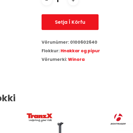
Setja Í Körfu
Vörunúmer:
0100602640
Flokkur:
Hnakkar og pípur
Vörumerki:
Winora
okki