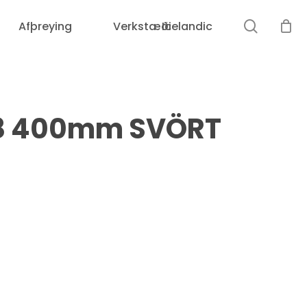
leit
Afþreying
Verkstæði
Icelandic
Karfan þín er tóm.
,8 400mm SVÖRT
Loka
leit