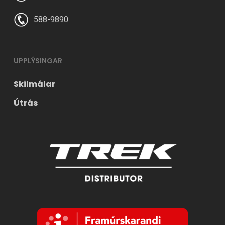
588-9890
UPPLÝSINGAR
Skilmálar
Útrás