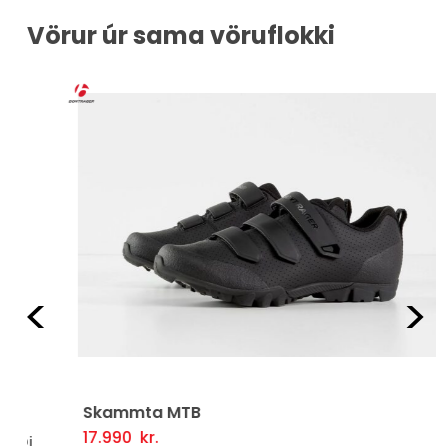
Vörur úr sama vöruflokki
Fyrri
Næ
Skammta MTB
17.990
kr.
Þessi
Valmöguleikarar
i