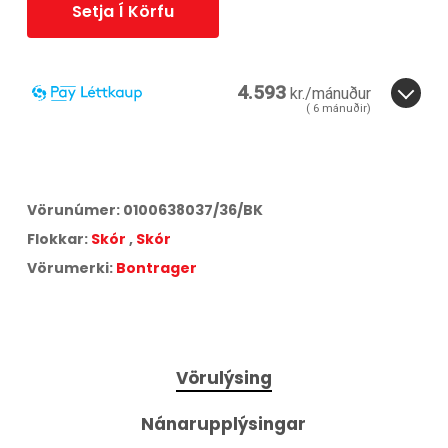
Setja Í Körfu
4.593
kr./mánuður
(
6
mánuðir)
6
mánuðir.
3
6
Miðað við
6
greiðslur á
17,25
% vöxtum.
Vörunúmer:
0100638037/36/BK
Aðeins
3
% lántökugjald og
95
kr. færslugjald á mánuði.
Flokkar:
Skór
,
Skór
Árleg hlutfallstala kostnaður:
42,75
%.
Heildarkostnaður:
27.559
kr.
Vörumerki:
Bontrager
Vörulýsing
Nánarupplýsingar