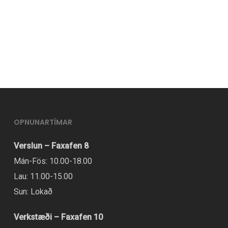
vara
er
í
boði
í
mörgum
útgáfum.
Hægt
OPNUNARTÍMAR
er
Verslun – Faxafen 8
að
Mán-Fös: 10.00-18.00
velja
Lau: 11.00-15.00
valmöguleikana
Sun: Lokað
á
vörusíðunni.
Verkstæði – Faxafen 10