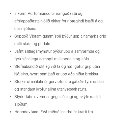
inForm Performance er rúmgóðasta og
afslappaðasta hjólið okkar fyrir þægindi bæði á og
utan hjólsins.
Gripgóð Vibram gúmmísóli býður upp á hámarks grip
milli skós og pedals
Jafnt slitlagsmynstur býður upp á samræmda og
fyrirsjáanlega samspil milli pedals og sóla
Stefnubundið slitlag við tá og hæl gefur grip utan
hjólsins, hvort sem það er upp eða niður brekkur
Sterkir ofanhlutir úr gerviefni eru gataðir fyrir öndun
og standast kröfur allrar utanvegaaksturs.
Styrkt tábox verndar gegn núningi og skýlir rusli á
slóðum
Höggdeyfandi EVA miðsólinn dreifir krafti frá