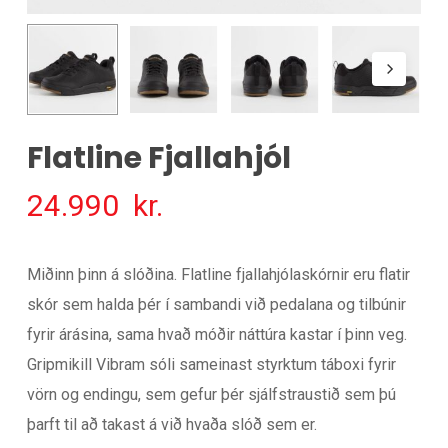
Flatline Fjallahjól
24.990
kr.
Miðinn þinn á slóðina. Flatline fjallahjólaskórnir eru flatir
skór sem halda þér í sambandi við pedalana og tilbúnir
fyrir árásina, sama hvað móðir náttúra kastar í þinn veg.
Gripmikill Vibram sóli sameinast styrktum táboxi fyrir
vörn og endingu, sem gefur þér sjálfstraustið sem þú
þarft til að takast á við hvaða slóð sem er.