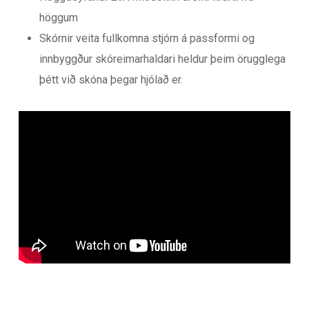
höggum
Skórnir veita fullkomna stjórn á passformi og
innbyggður skóreimarhaldari heldur þeim örugglega
þétt við skóna þegar hjólað er.