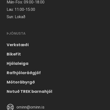
Mán-Fös: 09.00-18.00
Lau: 11.00-15.00
Sun: Lokað
ÞJÓNUSTA
Verkstæði
BikeFit
Hjólaleiga
Rafhjólaráðgjöf
Mótorábyrgð
Notuð TREK barnahjól
orninn@orninn.is