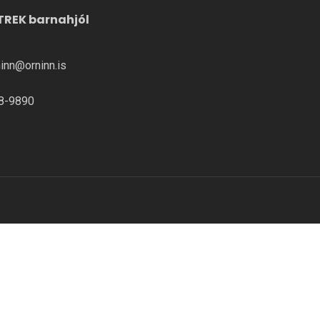
TREK barnahjól
ninn@orninn.is
8-9890