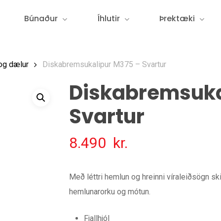
Búnaður
Íhlutir
Þrektæki
og dælur
Diskabremsukalipur M375 – Svartur
Diskabremsuka
Svartur
8.490
kr.
Með léttri hemlun og hreinni víraleiðsögn s
hemlunarorku og mótun.
Fjallhjól