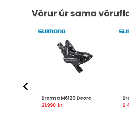
Vörur úr sama vörufl
Fyrri
 Ultegra
Bremsa M6120 Deore
Bre
21.990
kr.
9.4
ljótlegt yfirlit
Setja Í Körfu
Fljótlegt yfirlit
Se