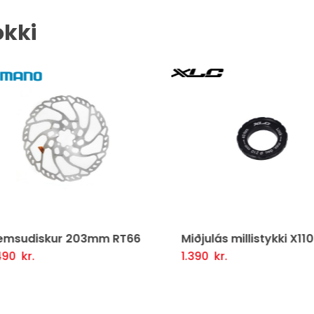
okki
msudiskur 203mm RT66
Miðjulás millistykki X110
90
kr.
1.390
kr.
tja Í Körfu
Fljótlegt yfirlit
Setja Í Körfu
Fljótlegt y