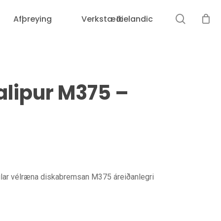
leit
Afþreying
Verkstæði
Icelandic
Karfan þín er tóm.
lipur M375 –
kilar vélræna diskabremsan M375 áreiðanlegri