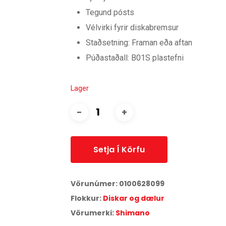
Tegund pósts
Vélvirki fyrir diskabremsur
Staðsetning: Framan eða aftan
Púðastaðall: B01S plastefni
Lager
Setja Í Körfu
Vörunúmer:
0100628099
Flokkur:
Diskar og dælur
Vörumerki:
Shimano