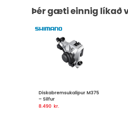
Þér gæti einnig líkað 
Diskabremsukalipur M375
– Silfur
8.490
kr.
Setja Í Körfu
Fljótlegt yfirlit