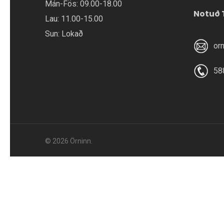
Mán-Fös: 09.00-18.00
Notuð 
Lau: 11.00-15.00
Sun: Lokað
or
58
© 2026 Örninn.