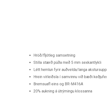
Hröð/fljótleg samsetning
Stilla stærð púða með 5 mm sexkantlykli
Létt hemlun fyrir auðvelda/langa akstursupp
Hrein vírleiðsla í samvinnu við bæði keðjuf
Bremsuafl eins og BR-M416A
20% aukning á útrýmingu klossanna