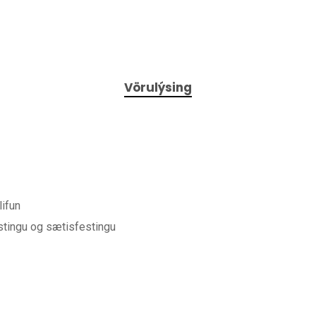
Vörulýsing
lifun
estingu og sætisfestingu