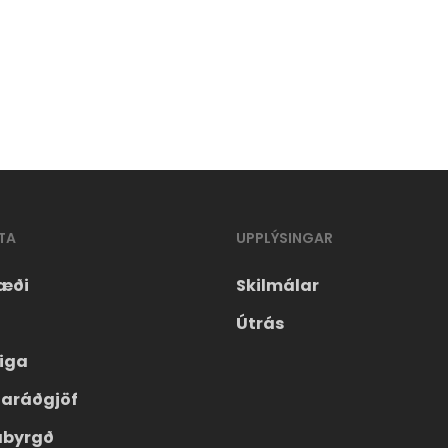
TA
UPPLÝSINGAR
æði
Skilmálar
Útrás
eiga
laráðgjöf
ábyrgð