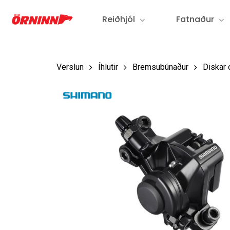
Fara
Reiðhjól
Fatnaður
í
aðalefni
Verslun
Íhlutir
Bremsubúnaður
Diskar 