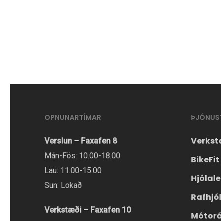
OPNUNARTÍMAR
ÞJÓNUS
Verkst
Verslun – Faxafen 8
Mán-Fös: 10.00-18.00
BikeFit
Lau: 11.00-15.00
Hjólal
Sun: Lokað
Rafhjó
Verkstæði – Faxafen 10
Mótor