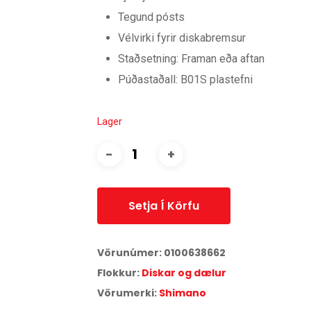
Tegund pósts
Vélvirki fyrir diskabremsur
Staðsetning: Framan eða aftan
Púðastaðall: B01S plastefni
Lager
Setja Í Körfu
Vörunúmer:
0100638662
Flokkur:
Diskar og dælur
Vörumerki:
Shimano