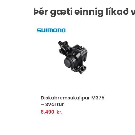
Þér gæti einnig líkað 
Diskabremsukalipur M375
– Svartur
8.490
kr.
Setja Í Körfu
Fljótlegt yfirlit