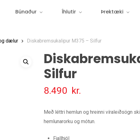
Búnaður
Íhlutir
Þrektæki
og dælur
Diskabremsukalipur M375 – Silfur
Diskabremsuka
Silfur
8.490
kr.
Með léttri hemlun og hreinni víraleiðsögn s
hemlunarorku og mótun.
Fjallhjól