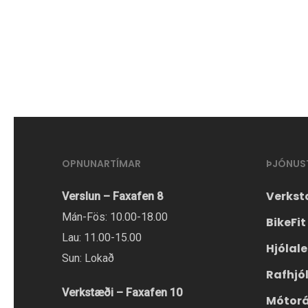
OPNUNARTÍMAR
ÞJÓNUS
Verkst
Verslun – Faxafen 8
Mán-Fös: 10.00-18.00
BikeFit
Lau: 11.00-15.00
Hjólal
Sun: Lokað
Rafhjó
Verkstæði – Faxafen 10
Mótor