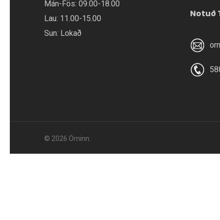
Mán-Fös: 09.00-18.00
Notuð 
Lau: 11.00-15.00
Sun: Lokað
or
58
© 2026 Örninn.