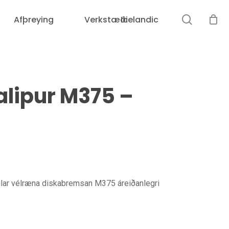
leit
Afþreying
Verkstæði
Icelandic
Karfan þín er tóm.
lipur M375 –
kilar vélræna diskabremsan M375 áreiðanlegri