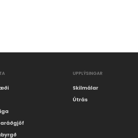
TA
UPPLÝSINGAR
æði
Skilmálar
Útrás
eiga
laráðgjöf
ábyrgð