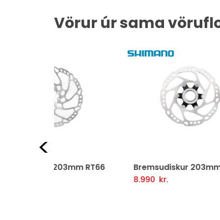
Vörur úr sama vörufl
Fyrri
3mm RT66
Bremsudiskur 203mm RT64
Bre
8.990
kr.
34.
ljótlegt yfirlit
Setja Í Körfu
Fljótlegt yfirlit
Se