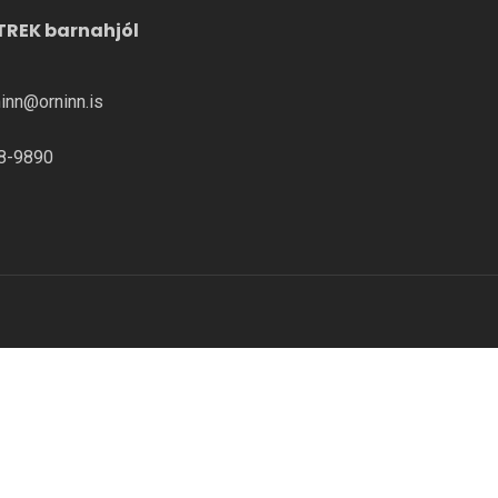
TREK barnahjól
ninn@orninn.is
8-9890