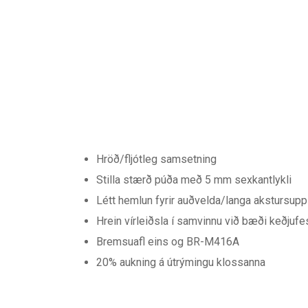
Hröð/fljótleg samsetning
Stilla stærð púða með 5 mm sexkantlykli
Létt hemlun fyrir auðvelda/langa akstursupp
Hrein vírleiðsla í samvinnu við bæði keðjuf
Bremsuafl eins og BR-M416A
20% aukning á útrýmingu klossanna