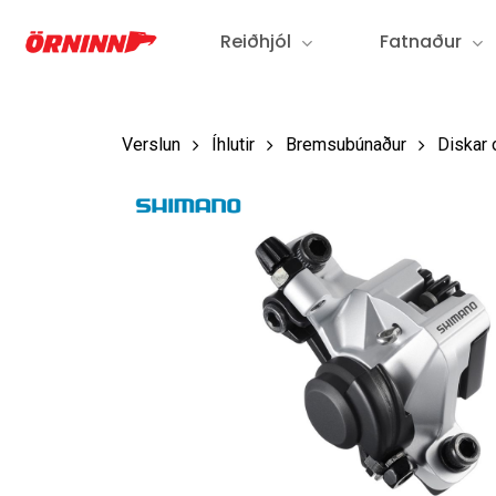
Fara
Reiðhjól
Fatnaður
í
aðalefni
Verslun
Íhlutir
Bremsubúnaður
Diskar 