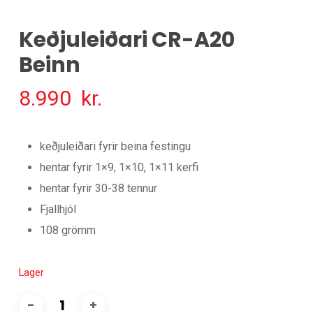
Keðjuleiðari CR-A20
Beinn
8.990
kr.
keðjuleiðari fyrir beina festingu
hentar fyrir 1×9, 1×10, 1×11 kerfi
hentar fyrir 30-38 tennur
Fjallhjól
108 grömm
Lager