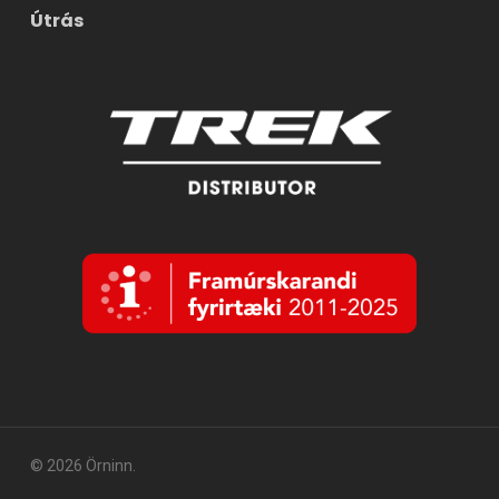
Útrás
© 2026 Örninn.