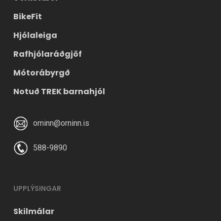
BikeFit
Hjólaleiga
Rafhjólaráðgjöf
Mótorábyrgð
Notuð TREK barnahjól
orninn@orninn.is
588-9890
UPPLÝSINGAR
Skilmálar