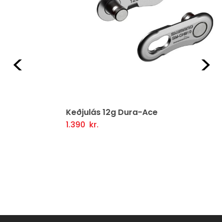
Fyrri
Næ
Keðjulás 12g Dura-Ace
1.390
kr.
Setja Í Körfu