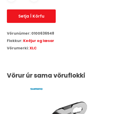
Setja Í Körfu
Vörunúmer:
0100636548
Flokkur:
Keðjur og læsar
Vörumerki:
XLC
Vörur úr sama vöruflokki