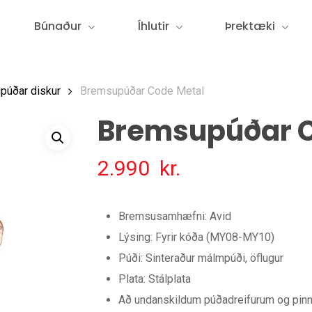
Búnaður
Íhlutir
Þrektæki
púðar diskur
Bremsupúðar Code Metal
Bremsupúðar C
2.990
kr.
Bremsusamhæfni: Avid
Lýsing: Fyrir kóða (MY08-MY10)
Púði: Sinteraður málmpúði, öflugur
Plata: Stálplata
Að undanskildum púðadreifurum og pin