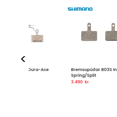
UPPSELT
Fyrri
ra-Ace
Bremsupúðar B03S Inc.
Bre
Spring/Split
3.9
ljótlegt yfirlit
Se
Frekari Upplýsingar
3.490
kr.
Fljótlegt yfirlit