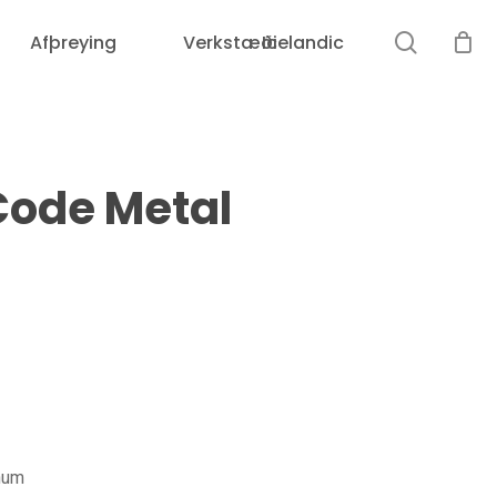
leit
Afþreying
Verkstæði
Icelandic
Karfan þín er tóm.
ode Metal
Loka
leit
num