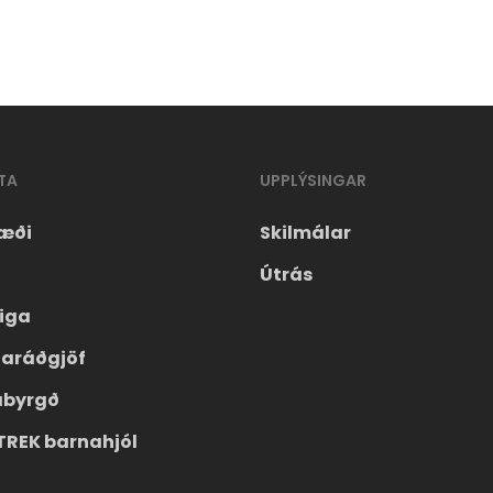
TA
UPPLÝSINGAR
æði
Skilmálar
Útrás
eiga
laráðgjöf
ábyrgð
TREK barnahjól