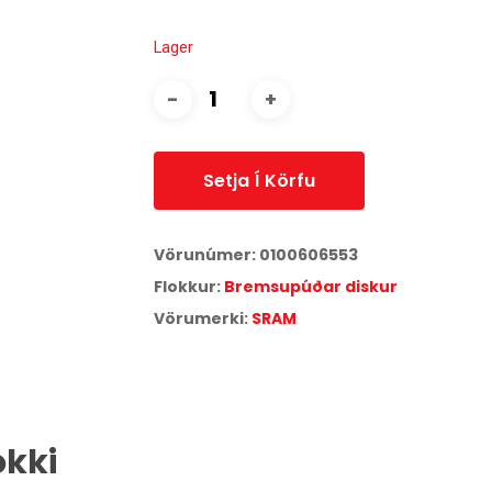
Lager
Setja Í Körfu
Vörunúmer:
0100606553
Flokkur:
Bremsupúðar diskur
Vörumerki:
SRAM
okki