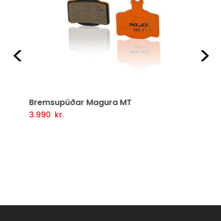
Fyrri
Næ
Bremsupúðar Magura MT
3.990
kr.
Setja Í Körfu