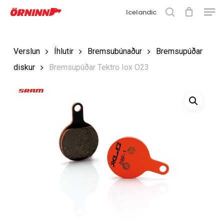
Matse
Fara
Icelandic
í
leit
Loka
aðalefni
valmyn
Loka
Verslun
Íhlutir
Bremsubúnaður
Bremsupúðar
leit
diskur
Bremsupúðar Tektro Iox O23