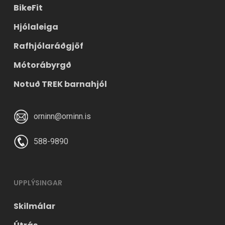
BikeFit
Hjólaleiga
Rafhjólaráðgjöf
Mótorábyrgð
Notuð TREK barnahjól
orninn@orninn.is
588-9890
UPPLÝSINGAR
Skilmálar