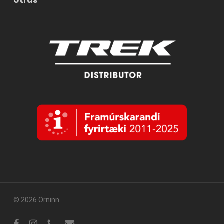
Útrás
© 2026 Örninn.
Facebook
Instagram
sími
tölvupóstur