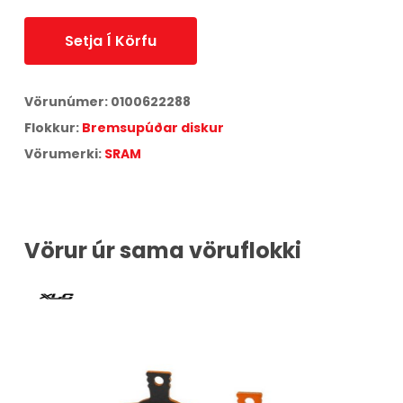
Setja Í Körfu
Vörunúmer:
0100622288
Flokkur:
Bremsupúðar diskur
Vörumerki:
SRAM
Vörur úr sama vöruflokki