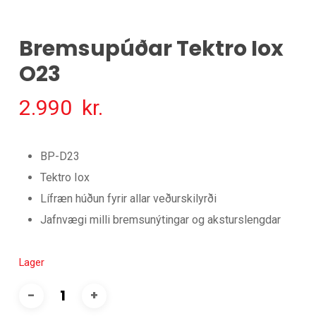
Bremsupúðar Tektro Iox
O23
2.990
kr.
BP-D23
Tektro Iox
Lífræn húðun fyrir allar veðurskilyrði
Jafnvægi milli bremsunýtingar og aksturslengdar
Lager